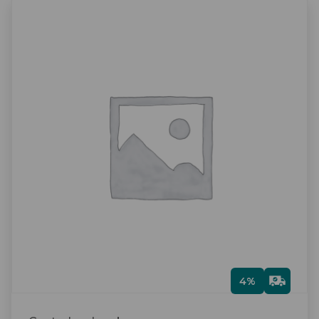
Gra
4%
tis