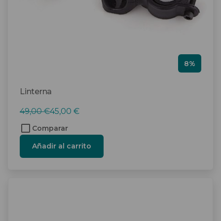
8%
Linterna
El
El
49,00
€
45,00
€
precio
precio
Comparar
original
actual
Añadir al carrito
era:
es:
49,00 €.
45,00 €.