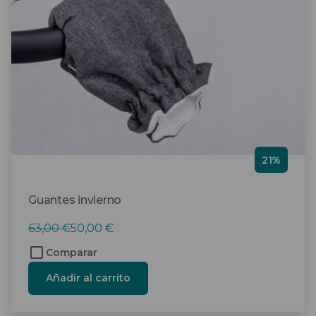
21%
Guantes invierno
El
El
63,00
€
50,00
€
precio
precio
Comparar
original
actual
Añadir al carrito
era:
es:
63,00 €.
50,00 €.