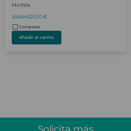
Mochila
El
El
33,00
€
25,00
€
precio
precio
Comparar
original
actual
Añadir al carrito
era:
es:
33,00 €.
25,00 €.
Solicita más