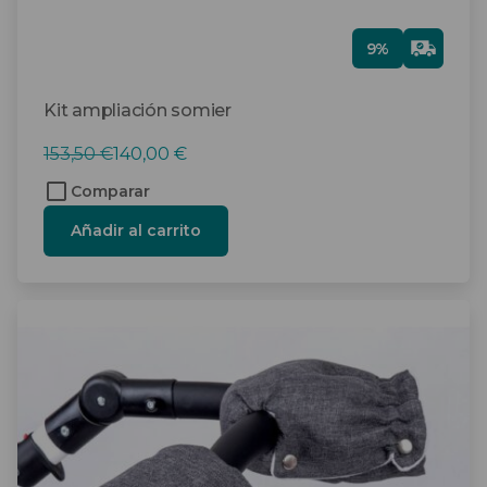
Gra
9%
tis
Kit ampliación somier
El
El
153,50
€
140,00
€
precio
precio
Comparar
original
actual
Añadir al carrito
era:
es:
153,50 €.
140,00 €.