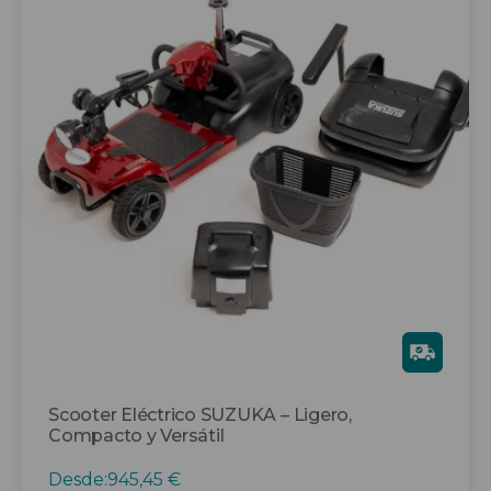
tiene
múltiples
variantes.
Las
opciones
se
pueden
elegir
en
la
página
de
producto
Gra
tis
Scooter Eléctrico SUZUKA – Ligero,
Compacto y Versátil
Desde:
945,45
€