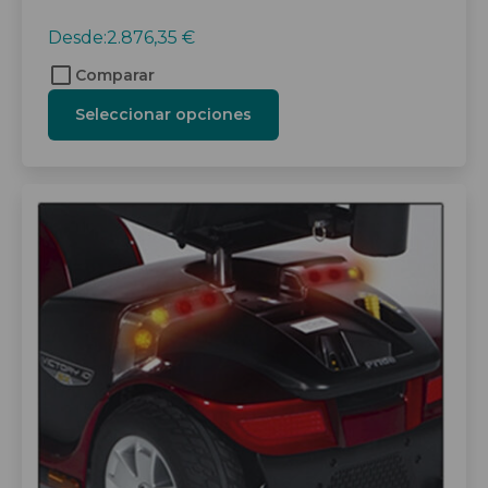
Desde:
2.876,35
€
Comparar
Seleccionar opciones
Este
producto
tiene
múltiples
variantes.
Las
opciones
se
pueden
elegir