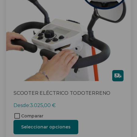
Las
opciones
se
pueden
elegir
en
la
página
de
producto
Gra
tis
SCOOTER ELÉCTRICO TODOTERRENO
Desde:
3.025,00
€
Comparar
Seleccionar opciones