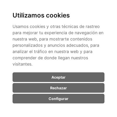
Utilizamos cookies
Usamos cookies y otras técnicas de rastreo
para mejorar tu experiencia de navegación en
Solicita más
nuestra web, para mostrarte contenidos
información sobre
personalizados y anuncios adecuados, para
analizar el tráfico en nuestra web y para
cualquier servicio o
comprender de donde llegan nuestros
visitantes.
producto de nuestro
catálogo
Aceptar
Rechazar
Tu nombre (obligatorio)
Configurar