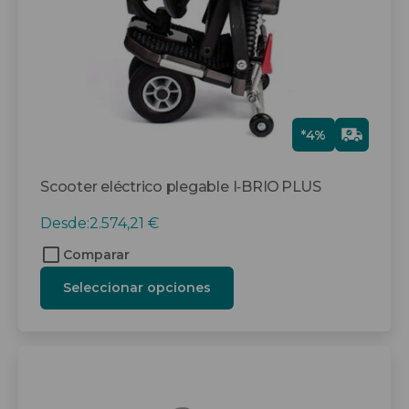
elegir
en
la
página
de
producto
Gra
*4%
tis
Scooter eléctrico plegable I‑BRIO PLUS
Desde:
2.574,21
€
Comparar
Seleccionar opciones
Este
producto