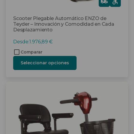
Gra
tis
Scooter Plegable Automático ENZO de
Teyder – Innovación y Comodidad en Cada
Desplazamiento
Desde:
1.976,89
€
Comparar
Seleccionar opciones
Este
producto
tiene
múltiples
variantes.
Las