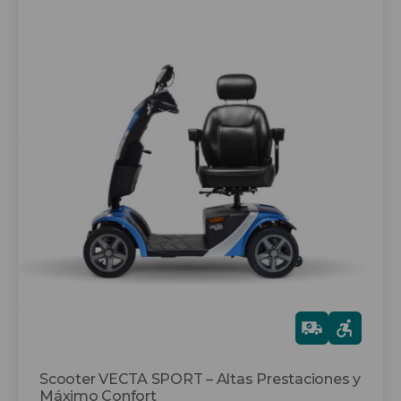
Este
producto
tiene
múltiples
variantes.
Las
opciones
se
pueden
elegir
en
la
página
de
producto
Gra
tis
Scooter VECTA SPORT – Altas Prestaciones y
Máximo Confort