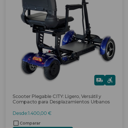
múltiples
variantes.
Las
opciones
se
pueden
elegir
en
la
página
de
producto
Gra
tis
Scooter Plegable CITY: Ligero, Versátil y
Compacto para Desplazamientos Urbanos
Desde:
1.400,00
€
Comparar