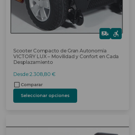
en
la
página
de
producto
Gra
tis
Scooter Compacto de Gran Autonomía
VICTORY LUX – Movilidad y Confort en Cada
Desplazamiento
Desde:
2.308,80
€
Comparar
Seleccionar opciones
Este
producto