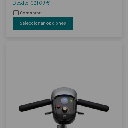
Desde:
1.021,09
€
Comparar
Seleccionar opciones
Este
producto
tiene
múltiples
variantes.
Las
opciones
se
pueden
elegir
en