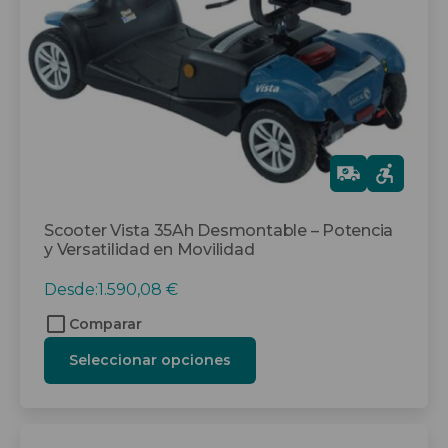
pueden
elegir
en
la
página
de
producto
Gra
tis
Scooter Vista 35Ah Desmontable – Potencia
y Versatilidad en Movilidad
Desde:
1.590,08
€
Comparar
Seleccionar opciones