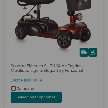
opciones
se
pueden
elegir
en
la
página
de
producto
Gra
tis
Scooter Eléctrico SUZUKA de Teyder –
Movilidad Ligera, Elegante y Funcional
Desde:
1.100,00
€
Comparar
Seleccionar opciones