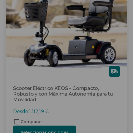
Las
opciones
se
pueden
elegir
en
la
página
de
producto
Gra
tis
Scooter Eléctrico KEOS – Compacto,
Robusto y con Máxima Autonomía para tu
Movilidad
Desde:
1.112,19
€
Comparar
Seleccionar opciones