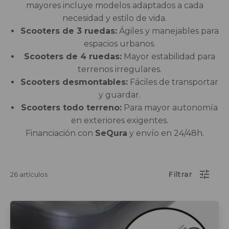
Salvaescaleras
mayores incluye modelos adaptados a cada
necesidad y estilo de vida.
Scooters
Scooters de 3 ruedas:
Ágiles y manejables para
espacios urbanos.
Scooters de 4 ruedas:
Mayor estabilidad para
Sillas de ruedas
terrenos irregulares.
Scooters desmontables:
Fáciles de transportar
Sillas de ruedas eléctricas
y guardar.
Scooters todo terreno:
Para mayor autonomía
Sistemas de sujeción
en exteriores exigentes.
Financiación con
SeQura
y envío en 24/48h.
26 artículos
Este