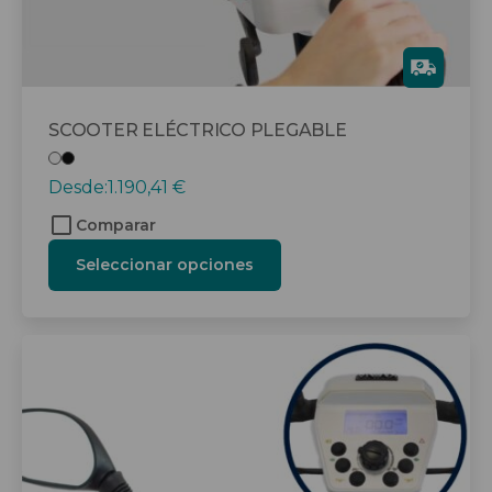
página
de
producto
Gra
tis
SCOOTER ELÉCTRICO PLEGABLE
Desde:
1.190,41
€
Comparar
Seleccionar opciones
Este
producto
tiene
múltiples
variantes.