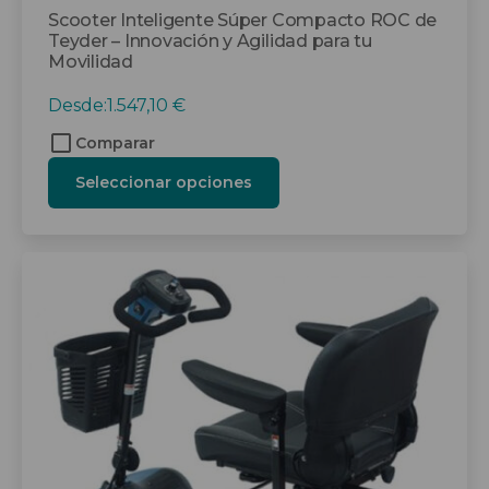
Scooter Inteligente Súper Compacto ROC de
Teyder – Innovación y Agilidad para tu
Movilidad
Desde:
1.547,10
€
Comparar
Seleccionar opciones
Este
producto
tiene
múltiples
variantes.
Las
opciones
se