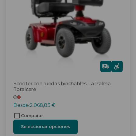
opciones
se
pueden
elegir
en
la
página
de
producto
Gra
tis
Scooter con ruedas hinchables La Palma
Totalcare
Desde:
2.068,83
€
Comparar
Seleccionar opciones