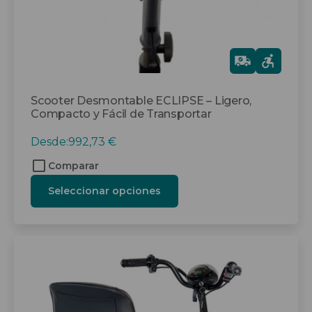
la
página
de
producto
Gra
tis
Scooter Desmontable ECLIPSE – Ligero,
Compacto y Fácil de Transportar
Desde:
992,73
€
Comparar
Seleccionar opciones
Este
producto
tiene