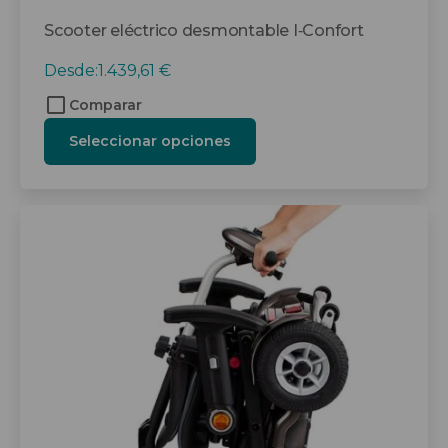
Scooter eléctrico desmontable I‑Confort
Desde:
1.439,61
€
Comparar
Seleccionar opciones
Este
producto
tiene
múltiples
variantes.
Las
opciones
se
pueden