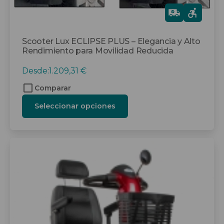
producto
Gra
tis
Scooter Lux ECLIPSE PLUS – Elegancia y Alto
Rendimiento para Movilidad Reducida
Desde:
1.209,31
€
Comparar
Seleccionar opciones
Este
producto
tiene
múltiples
variantes.
Las