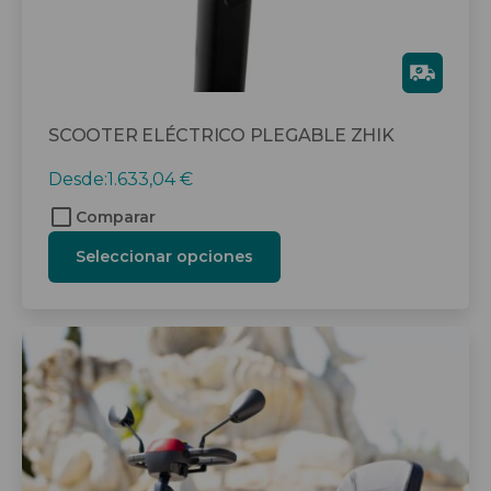
página
de
producto
Gra
tis
SCOOTER ELÉCTRICO PLEGABLE ZHIK
Desde:
1.633,04
€
Comparar
Seleccionar opciones
Este
producto
tiene
múltiples
variantes.