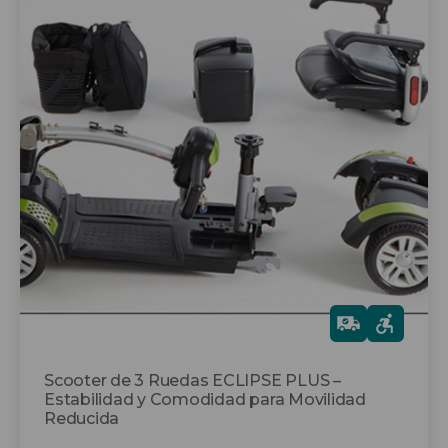
tiene
múltiples
variantes.
Las
opciones
se
pueden
elegir
en
la
página
de
producto
Gra
tis
Scooter de 3 Ruedas ECLIPSE PLUS –
Estabilidad y Comodidad para Movilidad
Reducida