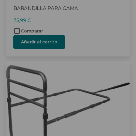
BARANDILLA PARA CAMA
75,99
€
Comparar
Añadir al carrito
Este
producto
tiene
múltiples
variantes.
Las
opciones
se
pueden