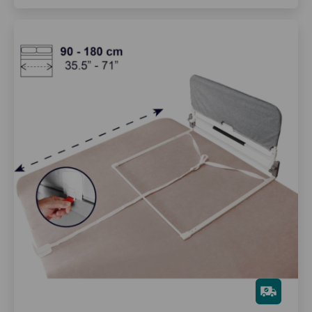
Gra
tis