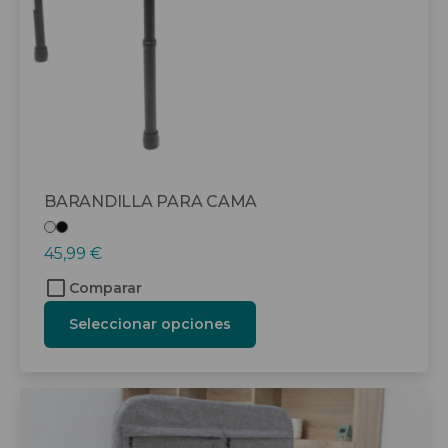
elegir
en
la
página
de
producto
BARANDILLA PARA CAMA
45,99
€
Comparar
Seleccionar opciones