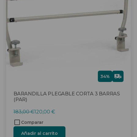
Gra
34%
tis
BARANDILLA PLEGABLE CORTA 3 BARRAS
(PAR)
El
El
183,00
€
120,00
€
precio
precio
Comparar
original
actual
Añadir al carrito
era:
es: