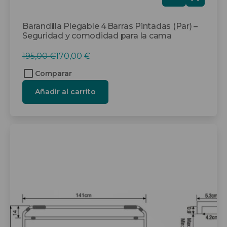
tis
Barandilla Plegable 4 Barras Pintadas (Par) –
Seguridad y comodidad para la cama
El
El
195,00
€
170,00
€
precio
precio
Comparar
original
actual
Añadir al carrito
era:
es:
195,00 €.
170,00 €.