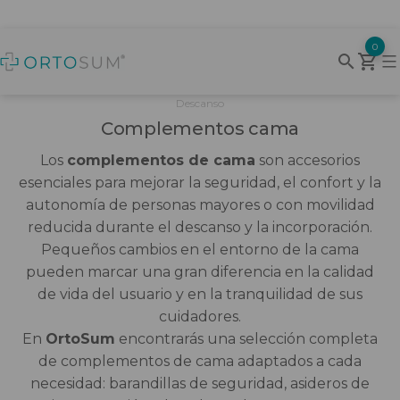
Saltar
0
al
Baño pediatría
Andador pediatría
Butaca
Cojín antiescaras
Ayudas baño
Elevador de inodoro
Butaca
Cojín antiescaras
Arneses para grúas
Ayuda para vestirse
Accesorios y bolsas de sillas y
Electroestimulador
Brazo
OrtoSum
contenido
scooters
Descanso
Movilidad Pediátrica
Bipedestador pediatría
Cama articulada
Cojines Ergonómicos
Silla baño
Cojines tratamiento UPPS
Cama articulada
Cojines Ergonómicos
Grúas para Personas Mayores
Control de medicación
iX Series CPAP
Cuello
Complementos cama
Andadores
Muletas
ÓRTESIS PEDIÁTRICAS
Cojines ortopedicos
Descanso
Cojines ortopedicos
Incontinencia
Pulsioximetría
Espalda
Los
complementos de cama
son accesorios
Andadores exterior
esenciales para mejorar la seguridad, el confort y la
Sillas pediátricas
Colchon
Colchon
Grúas y arneses
Pedalier
Tensiómetros
Mano y muñeca
autonomía de personas mayores o con movilidad
Andadores interior
reducida durante el descanso y la incorporación.
Pequeños cambios en el entorno de la cama
Sillas ruedas pediatría
Complementos cama
Complementos cama
Higiene
Pie
Bastones
pueden marcar una gran diferencia en la calidad
de vida del usuario y en la tranquilidad de sus
Sillones para Personas Mayores
Sillones para Personas Mayores
Rehabilitación
Rodilla
cuidadores.
Muletas
En
OrtoSum
encontrarás una selección completa
Vida diaria
Tobillo
de complementos de cama adaptados a cada
Rampas
necesidad: barandillas de seguridad, asideros de