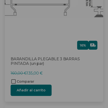
Gra
16%
tis
BARANDILLA PLEGABLE 3 BARRAS
PINTADA (un par)
El
El
160,00
€
135,00
€
precio
precio
Comparar
original
actual
Añadir al carrito
era:
es:
160,00 €.
135,00 €.