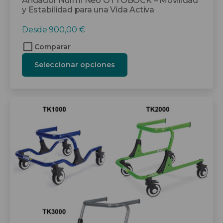
Andador Nurmi Neo OTTOBOCK – Movilidad
y Estabilidad para una Vida Activa
Desde:
900,00
€
Comparar
Seleccionar opciones
Este
producto
tiene
múltiples
variantes.
Las
opciones
se
pueden