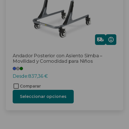
elegir
en
la
página
de
producto
Gra
tis
Andador Posterior con Asiento Simba –
Movilidad y Comodidad para Niños
Desde:
837,36
€
Comparar
Seleccionar opciones