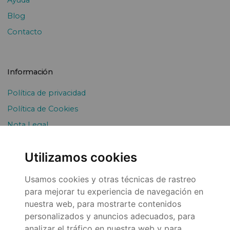
Ayuda
Blog
Contacto
Información
Política de privacidad
Política de Cookies
Nota Legal
Envíos y devoluciones
Utilizamos cookies
Pago Fraccionado
Usamos cookies y otras técnicas de rastreo
para mejorar tu experiencia de navegación en
nuestra web, para mostrarte contenidos
personalizados y anuncios adecuados, para
analizar el tráfico en nuestra web y para