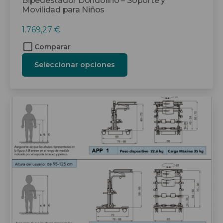
Bipedestador Dondolino – Soporte y
Movilidad para Niños
1.769,27
€
Comparar
Seleccionar opciones
Este
producto
tiene
múltiples
variantes.
Las
opciones
se
pueden