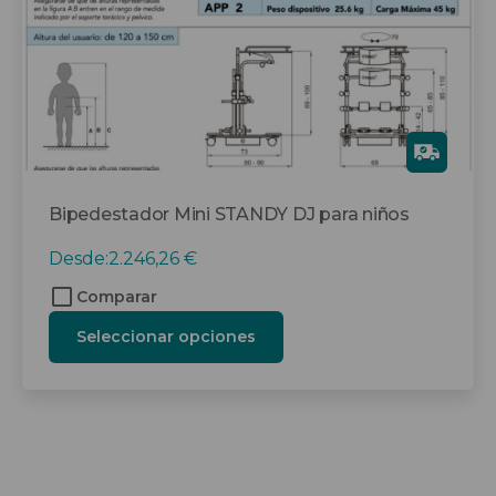
elegir
en
la
página
de
producto
Gra
tis
Bipedestador Mini STANDY DJ para niños
Desde:
2.246,26
€
Comparar
Seleccionar opciones