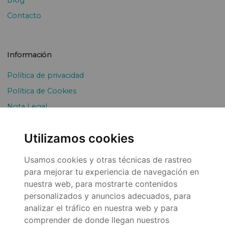
Blog
Contacto
Información
Política de privacidad
Política de Cookies
Nota Legal
Envíos y devoluciones
Utilizamos cookies
Pago Fraccionado
Usamos cookies y otras técnicas de rastreo
para mejorar tu experiencia de navegación en
nuestra web, para mostrarte contenidos
personalizados y anuncios adecuados, para
analizar el tráfico en nuestra web y para
comprender de donde llegan nuestros