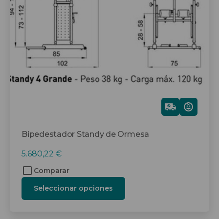
Salvaescaleras
opciones
se
Scooters
pueden
elegir
Sillas de ruedas
en
la
Sillas de ruedas eléctricas
página
de
Sistemas de sujeción
producto
Gra
tis
Bipedestador Standy de Ormesa
5.680,22
€
Comparar
Seleccionar opciones