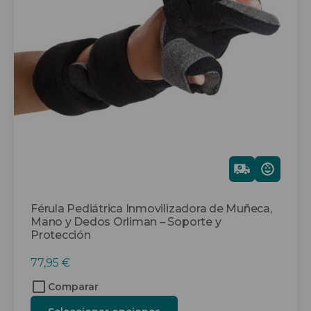
Las
opciones
se
pueden
elegir
en
la
página
de
producto
Gra
tis
Férula Pediátrica Inmovilizadora de Muñeca,
Mano y Dedos Orliman – Soporte y
Protección
77,95
€
Comparar