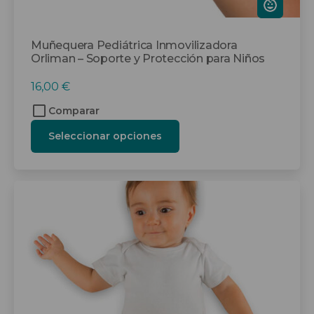
producto
Muñequera Pediátrica Inmovilizadora
Orliman – Soporte y Protección para Niños
16,00
€
Comparar
Seleccionar opciones
Este
producto
tiene
múltiples
variantes.
Las
opciones