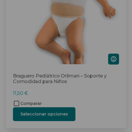
se
pueden
elegir
en
la
página
de
producto
Braguero Pediátrico Orliman – Soporte y
Comodidad para Niños
11,50
€
Comparar
Seleccionar opciones