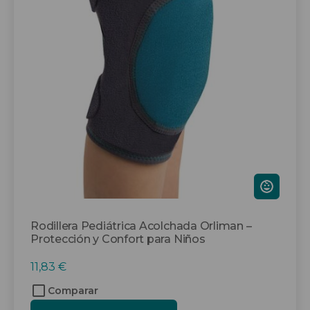
variantes.
Las
opciones
se
pueden
elegir
en
la
página
de
producto
Rodillera Pediátrica Acolchada Orliman –
Protección y Confort para Niños
11,83
€
Comparar