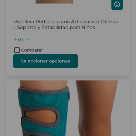
producto
Rodillera Pediátrica con Articulación Orliman
– Soporte y Estabilidad para Niños
35,00
€
Comparar
Seleccionar opciones
Este
producto
tiene
múltiples
variantes.
Las