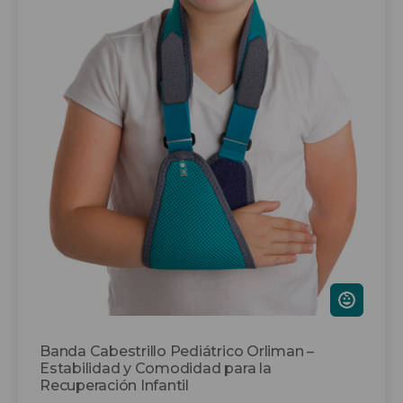
producto
tiene
múltiples
variantes.
Las
opciones
se
pueden
elegir
en
la
página
de
producto
Banda Cabestrillo Pediátrico Orliman –
Estabilidad y Comodidad para la
Recuperación Infantil