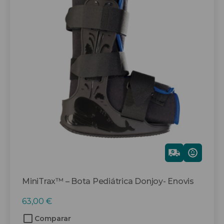
tiene
múltiples
variantes.
Las
opciones
se
pueden
elegir
en
la
página
de
producto
Gra
tis
MiniTrax™ – Bota Pediátrica Donjoy- Enovis
63,00
€
Comparar