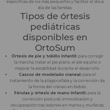
específicas de los más pequeños y facilitar el día a
Salvaescaleras
día de las familias.
Tipos de órtesis
Scooters
pediátricas
Sillas de ruedas
disponibles en
Sillas de ruedas eléctricas
OrtoSum
Sistemas de sujeción
Órtesis de pie y tobillo infantil:
para corregir
la marcha, tratar el pie plano, el pie equino o
mejorar la estabilidad durante el desarrollo.
Cascos de modelado craneal:
para el
tratamiento de la plagiocefalia y la corrección de
la forma del cráneo en bebés.
Férulas y órtesis de mano infantil:
para la
corrección postural, inmovilización y
recuperación tras lesiones en manos y muñecas.