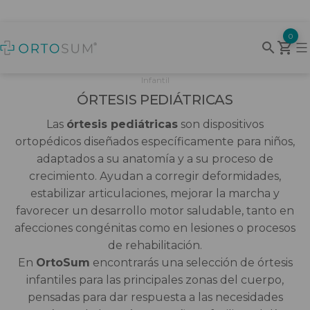
Saltar
0
al
Baño pediatría
Andador pediatría
Butaca
Cojín antiescaras
Ayudas baño
Elevador de inodoro
Butaca
Cojín antiescaras
Arneses para grúas
Ayuda para vestirse
Accesorios y bolsas de sillas y
Electroestimulador
Brazo
OrtoSum
contenido
scooters
Infantil
Movilidad Pediátrica
Bipedestador pediatría
Cama articulada
Cojines Ergonómicos
Silla baño
Cojines tratamiento UPPS
Cama articulada
Cojines Ergonómicos
Grúas para Personas Mayores
Control de medicación
iX Series CPAP
Cuello
ÓRTESIS PEDIÁTRICAS
Andadores
Muletas
ÓRTESIS PEDIÁTRICAS
Cojines ortopedicos
Descanso
Cojines ortopedicos
Incontinencia
Pulsioximetría
Espalda
Las
órtesis pediátricas
son dispositivos
Andadores exterior
ortopédicos diseñados específicamente para niños,
Sillas pediátricas
Colchon
Colchon
Grúas y arneses
Pedalier
Tensiómetros
Mano y muñeca
adaptados a su anatomía y a su proceso de
Andadores interior
crecimiento. Ayudan a corregir deformidades,
estabilizar articulaciones, mejorar la marcha y
Sillas ruedas pediatría
Complementos cama
Complementos cama
Higiene
Pie
Bastones
favorecer un desarrollo motor saludable, tanto en
afecciones congénitas como en lesiones o procesos
Sillones para Personas Mayores
Sillones para Personas Mayores
Rehabilitación
Rodilla
de rehabilitación.
Muletas
En
OrtoSum
encontrarás una selección de órtesis
Vida diaria
Tobillo
infantiles para las principales zonas del cuerpo,
Rampas
pensadas para dar respuesta a las necesidades