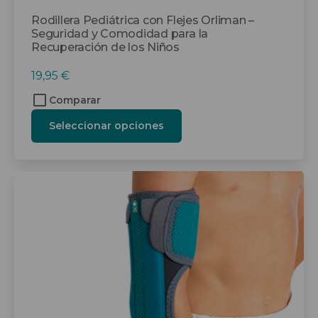
Rodillera Pediátrica con Flejes Orliman –
Seguridad y Comodidad para la
Recuperación de los Niños
19,95
€
Comparar
Seleccionar opciones
Este
producto
tiene
múltiples
variantes.
Las
opciones