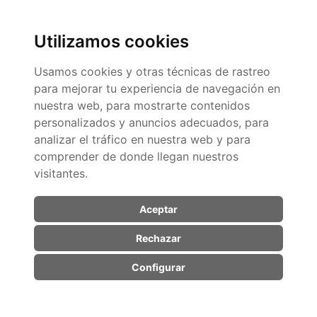
de
producto
Utilizamos cookies
Usamos cookies y otras técnicas de rastreo
Inmovilizador de Clavícula Orliman –
para mejorar tu experiencia de navegación en
Estabilidad y Recuperación para Lesiones de
nuestra web, para mostrarte contenidos
Clavícula
personalizados y anuncios adecuados, para
13,50
€
analizar el tráfico en nuestra web y para
comprender de donde llegan nuestros
Comparar
visitantes.
Seleccionar opciones
Aceptar
Rechazar
Configurar
Fin del catálogo