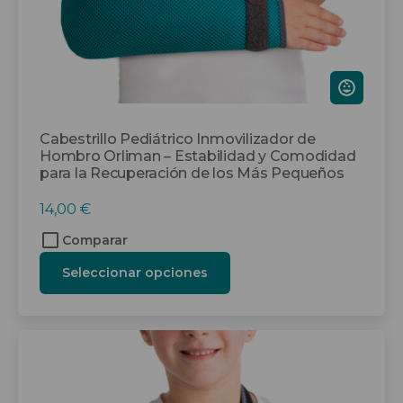
la
página
de
producto
Cabestrillo Pediátrico Inmovilizador de
Hombro Orliman – Estabilidad y Comodidad
para la Recuperación de los Más Pequeños
14,00
€
Comparar
Seleccionar opciones
Este
producto