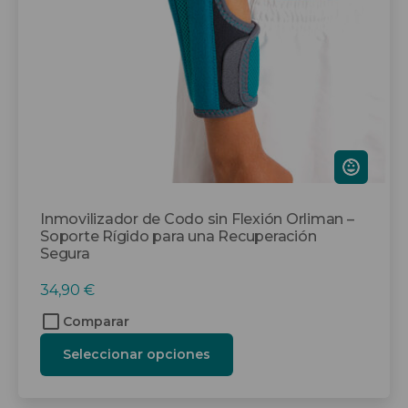
se
pueden
elegir
en
la
página
de
producto
Inmovilizador de Codo sin Flexión Orliman –
Soporte Rígido para una Recuperación
Segura
34,90
€
Comparar
Seleccionar opciones