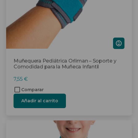
Muñequera Pediátrica Orliman – Soporte y
Comodidad para la Muñeca Infantil
7,55
€
Comparar
Añadir al carrito
Este