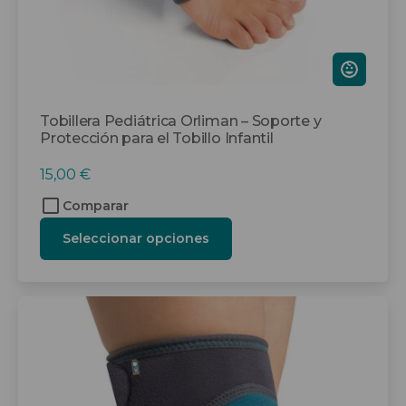
página
de
producto
Tobillera Pediátrica Orliman – Soporte y
Protección para el Tobillo Infantil
15,00
€
Comparar
Seleccionar opciones
Este
producto
tiene
múltiples