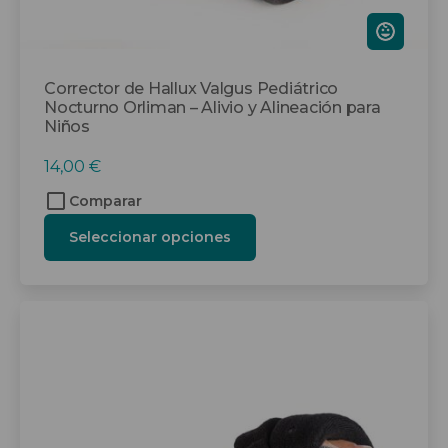
de
producto
Corrector de Hallux Valgus Pediátrico
Nocturno Orliman – Alivio y Alineación para
Niños
14,00
€
Comparar
Seleccionar opciones
Este
producto
tiene
múltiples
variantes.