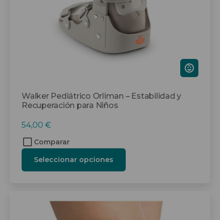
elegir
en
la
página
de
producto
Walker Pediátrico Orliman – Estabilidad y
Recuperación para Niños
54,00
€
Comparar
Seleccionar opciones
Este