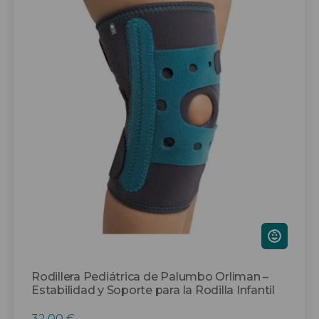
producto
tiene
múltiples
variantes.
Las
opciones
se
pueden
elegir
en
la
página
de
producto
Rodillera Pediátrica de Palumbo Orliman –
Estabilidad y Soporte para la Rodilla Infantil
32,00
€