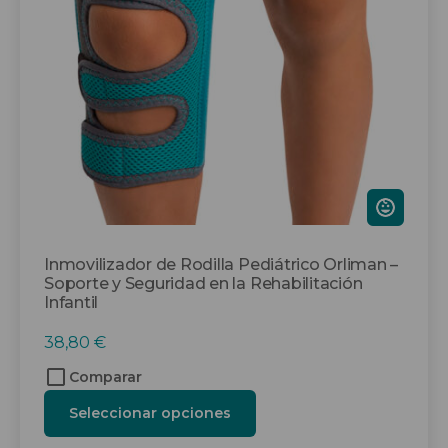
opciones
se
pueden
elegir
en
la
página
de
producto
Inmovilizador de Rodilla Pediátrico Orliman –
Soporte y Seguridad en la Rehabilitación
Infantil
38,80
€
Comparar
Seleccionar opciones