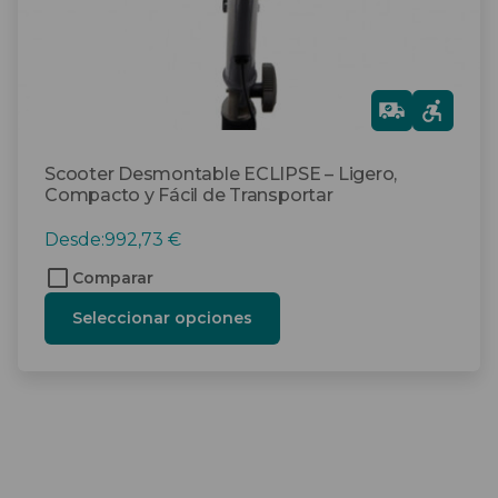
la
página
de
producto
Gra
tis
Scooter Desmontable ECLIPSE – Ligero,
Compacto y Fácil de Transportar
Desde:
992,73
€
Comparar
Seleccionar opciones