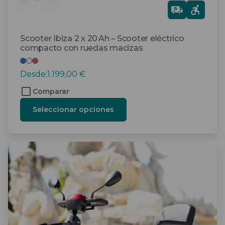
producto
Gra
tis
Scooter Ibiza 2 x 20 Ah – Scooter eléctrico
compacto con ruedas macizas
Desde:
1.199,00
€
Comparar
Seleccionar opciones
Este
producto
tiene
múltiples
variantes.
Las