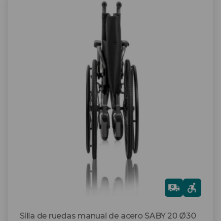
Este
producto
tiene
múltiples
variantes.
Las
opciones
se
pueden
elegir
en
la
página
de
producto
Gra
tis
Silla de ruedas manual de acero SABY 20 Ø30