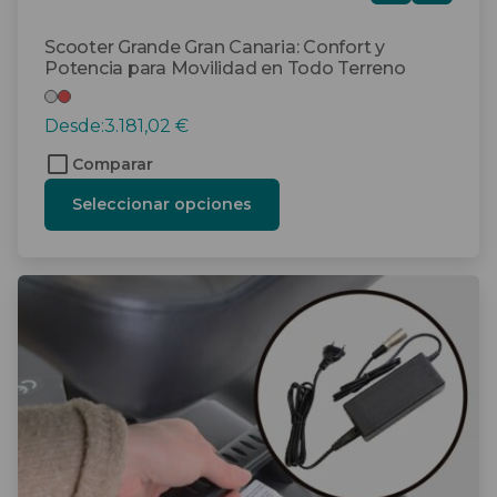
tis
Scooter Grande Gran Canaria: Confort y
Potencia para Movilidad en Todo Terreno
Desde:
3.181,02
€
Comparar
Seleccionar opciones
Este
producto
tiene
múltiples
variantes.
Las
opciones