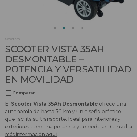
Salvaescaleras
Scooters
Sillas de ruedas
Scooters
SCOOTER VISTA 35AH
Sillas de ruedas eléctricas
DESMONTABLE –
Sistemas de sujeción
POTENCIA Y VERSATILIDAD
EN MOVILIDAD
Comparar
El
Scooter Vista 35Ah Desmontable
ofrece una
autonomía de hasta 30 km y un diseño práctico
que facilita su transporte. Ideal para interiores y
exteriores, combina potencia y comodidad.
Consulta
más información aquí
.