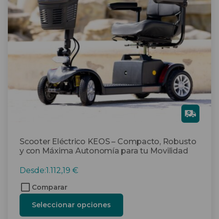
opciones
se
pueden
elegir
en
la
página
de
producto
Gra
tis
Scooter Eléctrico KEOS – Compacto, Robusto
y con Máxima Autonomía para tu Movilidad
Desde:
1.112,19
€
Comparar
Seleccionar opciones