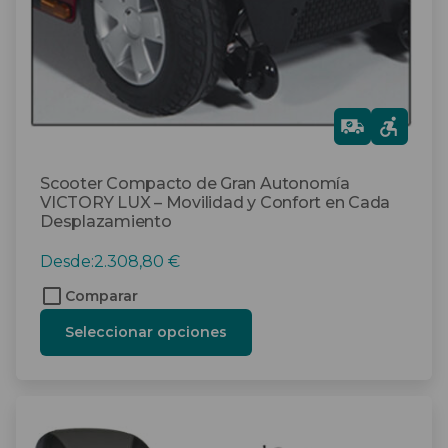
en
la
página
de
producto
Gra
tis
Scooter Compacto de Gran Autonomía
VICTORY LUX – Movilidad y Confort en Cada
Desplazamiento
Desde:
2.308,80
€
Comparar
Seleccionar opciones
Este