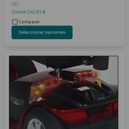
Desde:
245,81
€
Comparar
Seleccionar opciones
Este
producto
tiene
múltiples
variantes.
Las
opciones
se
pueden
elegir