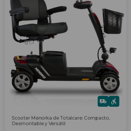
producto
tiene
múltiples
variantes.
Las
opciones
se
pueden
elegir
en
la
página
de
producto
Gra
tis
Scooter Menorka de Totalcare: Compacto,
Desmontable y Versátil