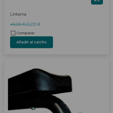
8%
Linterna
El
El
49,00
€
45,00
€
precio
precio
Comparar
original
actual
Añadir al carrito
era:
es:
49,00 €.
45,00 €.