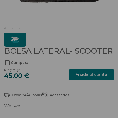
Salvaescaleras
Scooters
Accesorios
Sillas de ruedas
21%
Sillas de ruedas eléctricas
BOLSA LATERAL- SCOOTER
Sistemas de sujeción
Comparar
El
El
57,00
€
Bolsa
45,00
€
Añadir al carrito
precio
precio
lateral-
original
actual
Scooter
era:
es:
cantidad
57,00 €.
45,00 €.
Envío 24/48 horas
Accesorios
Wellwell