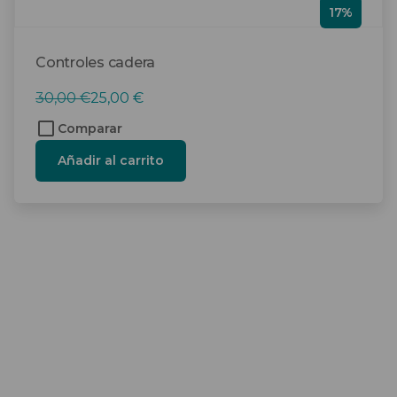
17%
Controles cadera
El
El
30,00
€
25,00
€
precio
precio
Comparar
original
actual
Añadir al carrito
era:
es:
30,00 €.
25,00 €.