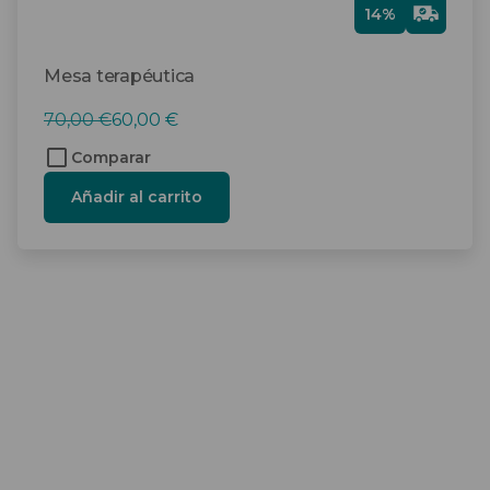
Gra
14%
tis
Mesa terapéutica
El
El
70,00
€
60,00
€
precio
precio
Comparar
original
actual
Añadir al carrito
era:
es:
70,00 €.
60,00 €.