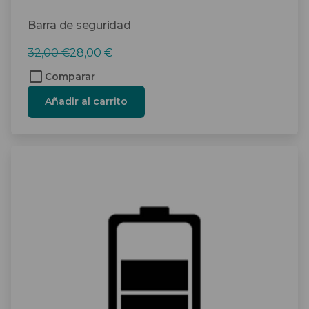
Barra de seguridad
El
El
32,00
€
28,00
€
precio
precio
Comparar
original
actual
Añadir al carrito
era:
es:
32,00 €.
28,00 €.