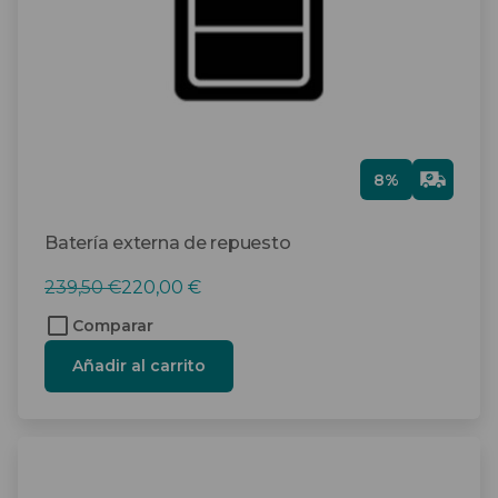
Gra
8%
tis
Batería externa de repuesto
El
El
239,50
€
220,00
€
precio
precio
Comparar
original
actual
Añadir al carrito
era:
es:
239,50 €.
220,00 €.