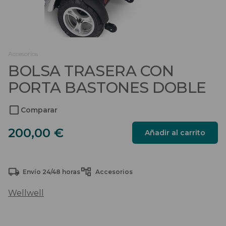
Salvaescaleras
Scooters
Accesorios
Sillas de ruedas
BOLSA TRASERA CON
Sillas de ruedas eléctricas
PORTA BASTONES DOBLE
Sistemas de sujeción
Comparar
Bolsa
200,00
€
Añadir al carrito
trasera
con
porta
Envío 24/48 horas
Accesorios
bastones
doble
Wellwell
cantidad