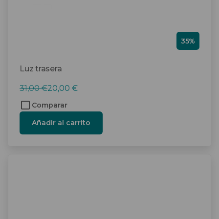
35%
Luz trasera
El
El
31,00
€
20,00
€
precio
precio
Comparar
original
actual
Añadir al carrito
era:
es:
31,00 €.
20,00 €.