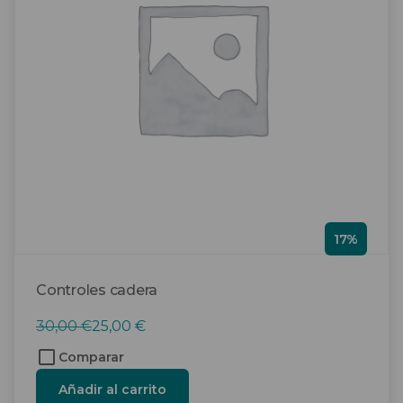
17%
Controles cadera
El
El
30,00
€
25,00
€
precio
precio
Comparar
original
actual
Añadir al carrito
era:
es: