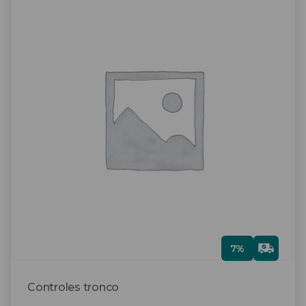
Gra
7%
tis
Controles tronco