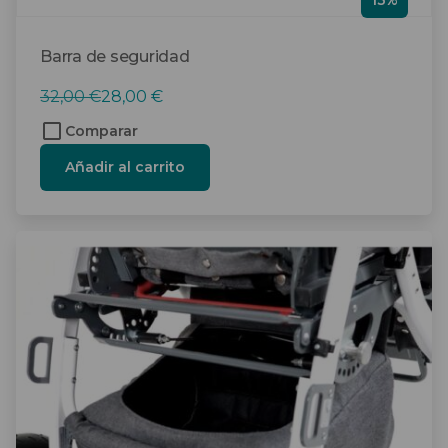
13%
Barra de seguridad
El
El
32,00
€
28,00
€
precio
precio
Comparar
original
actual
Añadir al carrito
era:
es:
32,00 €.
28,00 €.