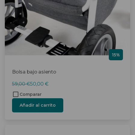
15%
Bolsa bajo asiento
El
El
59,00
€
50,00
€
precio
precio
Comparar
original
actual
Añadir al carrito
era:
es:
59,00 €.
50,00 €.