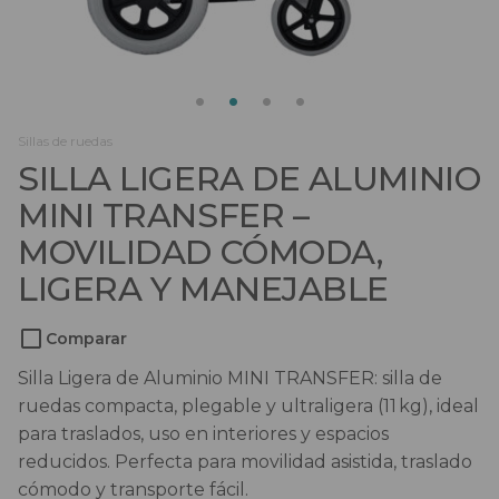
Salvaescaleras
Scooters
Sillas de ruedas
Sillas de ruedas
SILLA LIGERA DE ALUMINIO
Sillas de ruedas eléctricas
MINI TRANSFER –
Sistemas de sujeción
MOVILIDAD CÓMODA,
LIGERA Y MANEJABLE
Comparar
Silla Ligera de Aluminio MINI TRANSFER: silla de
ruedas compacta, plegable y ultraligera (11 kg), ideal
para traslados, uso en interiores y espacios
reducidos. Perfecta para movilidad asistida, traslado
cómodo y transporte fácil.