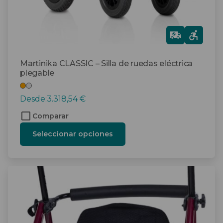
página
de
producto
Gra
tis
Martinika CLASSIC – Silla de ruedas eléctrica
plegable
Desde:
3.318,54
€
Comparar
Seleccionar opciones
Este
producto
tiene
múltiples