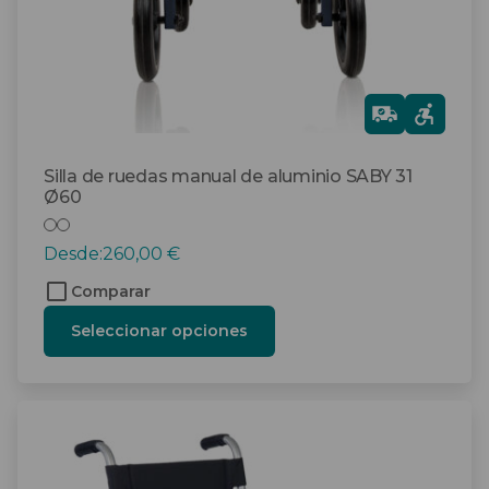
la
página
de
producto
Gra
tis
Silla de ruedas manual de aluminio SABY 31
Ø60
Desde:
260,00
€
Comparar
Seleccionar opciones
Este
producto