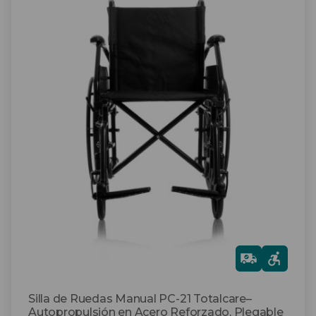
Este
producto
tiene
múltiples
variantes.
Las
opciones
se
pueden
elegir
en
la
página
de
producto
Gra
tis
Silla de Ruedas Manual PC-21 Totalcare–
Autopropulsión en Acero Reforzado, Plegable