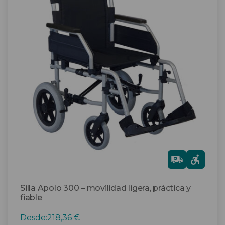
tiene
múltiples
variantes.
Las
opciones
se
pueden
elegir
en
la
página
de
producto
Gra
tis
Silla Apolo 300 – movilidad ligera, práctica y
fiable
Desde:
218,36
€