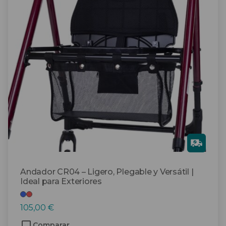
variantes.
Las
opciones
se
pueden
elegir
en
la
página
de
producto
Gra
tis
Andador CR04 – Ligero, Plegable y Versátil |
Ideal para Exteriores
105,00
€
Comparar