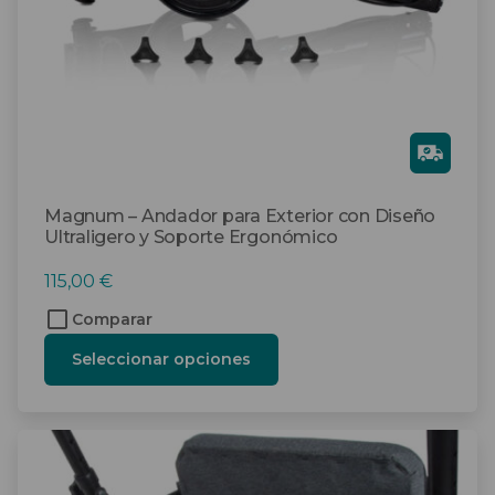
elegir
en
la
página
de
producto
Gra
tis
Magnum – Andador para Exterior con Diseño
Ultraligero y Soporte Ergonómico
115,00
€
Comparar
Seleccionar opciones
Este