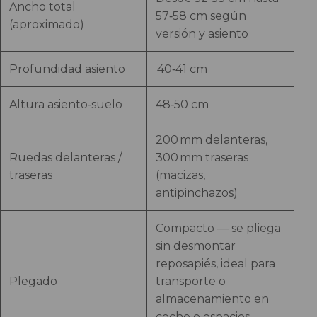
Ancho total
57‑58 cm según
(aproximado)
versión y asiento
Profundidad asiento
40‑41 cm
Altura asiento‑suelo
48‑50 cm
200 mm delanteras,
Ruedas delanteras /
300 mm traseras
traseras
(macizas,
antipinchazos)
Compacto — se pliega
sin desmontar
reposapiés, ideal para
Plegado
transporte o
almacenamiento en
coche o espacios