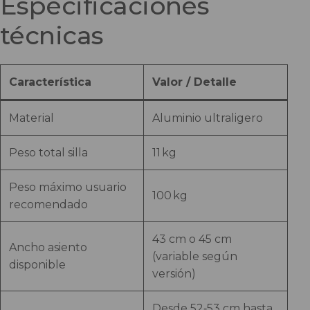
Especificaciones
técnicas
Característica
Valor / Detalle
Material
Aluminio ultraligero
Peso total silla
11 kg
Peso máximo usuario
100 kg
recomendado
43 cm o 45 cm
Ancho asiento
(variable según
disponible
versión)
Desde 52‑53 cm hasta