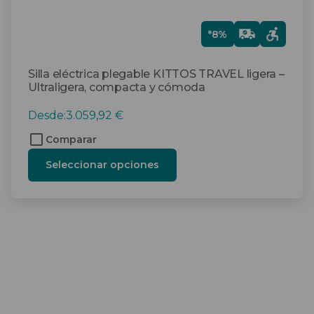
de
producto
Gra
*8%
tis
Silla eléctrica plegable KITTOS TRAVEL ligera –
Ultraligera, compacta y cómoda
Desde:
3.059,92
€
Comparar
Seleccionar opciones