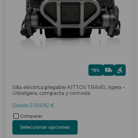
opciones
se
pueden
elegir
en
la
página
de
producto
Gra
*8%
tis
Silla eléctrica plegable KITTOS TRAVEL ligera –
Ultraligera, compacta y cómoda
Desde:
3.059,92
€
Comparar
Seleccionar opciones