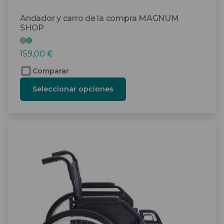
Andador y carro de la compra MAGNUM
SHOP
159,00
€
Comparar
Seleccionar opciones
Este
producto
tiene
múltiples
variantes.
Las
opciones