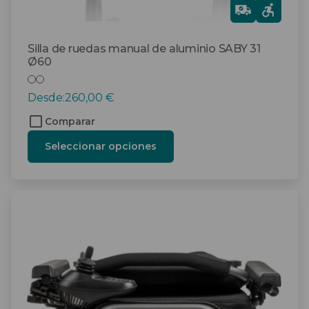
producto
Gra
tis
Silla de ruedas manual de aluminio SABY 31
Ø60
Desde:
260,00
€
Comparar
Seleccionar opciones
Este
producto
tiene
múltiples
variantes.
Las