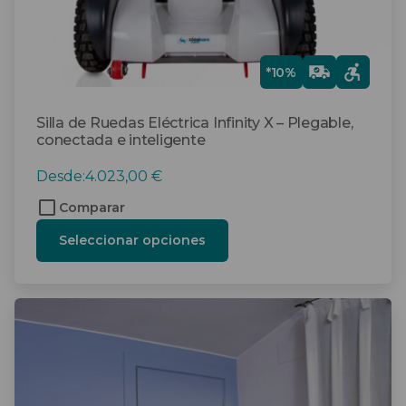
página
de
producto
Gra
*10%
tis
Silla de Ruedas Eléctrica Infinity X – Plegable,
conectada e inteligente
Desde:
4.023,00
€
Comparar
Seleccionar opciones