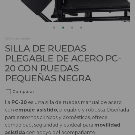
Salvaescaleras
Scooters
Sillas de ruedas
Sillas de ruedas
SILLA DE RUEDAS
Sillas de ruedas eléctricas
PLEGABLE DE ACERO PC-
Sistemas de sujeción
20 CON RUEDAS
PEQUEÑAS NEGRA
Comparar
La
PC-20
es una silla de ruedas manual de acero
con
empuje asistido
, plegable y robusta. Diseñada
para entornos clínicos y domésticos, ofrece
comodidad, seguridad y es ideal para
movilidad
asistida
con apoyo del acompañante.