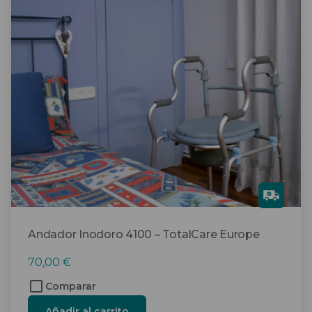
Gra
tis
Andador Inodoro 4100 – TotalCare Europe
70,00
€
Comparar
Añadir al carrito