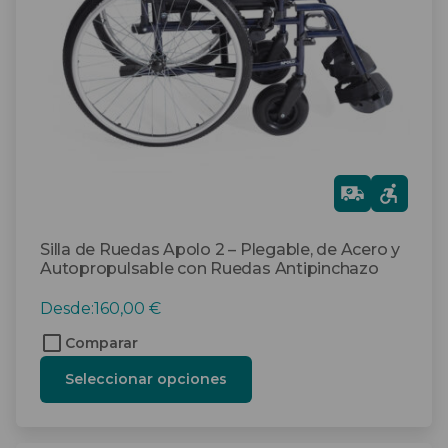
se
pueden
elegir
en
la
página
de
producto
Gra
tis
Silla de Ruedas Apolo 2 – Plegable, de Acero y
Autopropulsable con Ruedas Antipinchazo
Desde:
160,00
€
Comparar
Seleccionar opciones