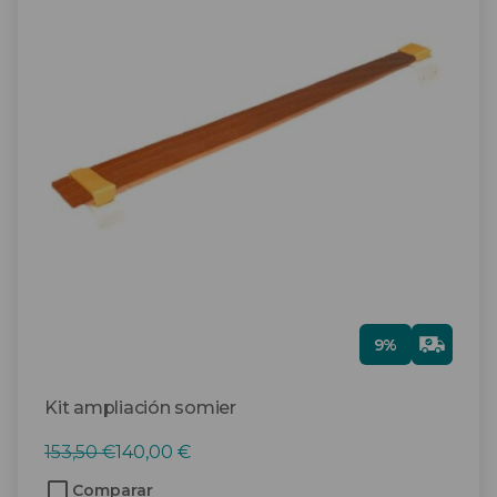
Gra
9%
tis
Kit ampliación somier
El
El
153,50
€
140,00
€
precio
precio
Comparar