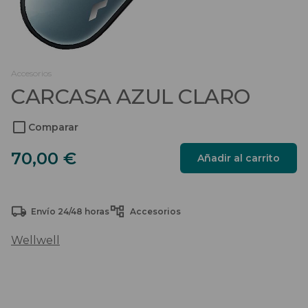
Salvaescaleras
Scooters
Accesorios
Sillas de ruedas
CARCASA AZUL CLARO
Sillas de ruedas eléctricas
Comparar
Sistemas de sujeción
Carcasa
70,00
€
Añadir al carrito
azul
claro
cantidad
Envío 24/48 horas
Accesorios
Wellwell