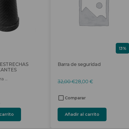
13%
 ESTRECHAS
Barra de seguridad
ZANTES
 ...
El
El
32,00
€
28,00
€
precio
precio
original
actual
Comparar
era:
es:
r
32,00 €.
28,00 €.
carrito
Añadir al carrito