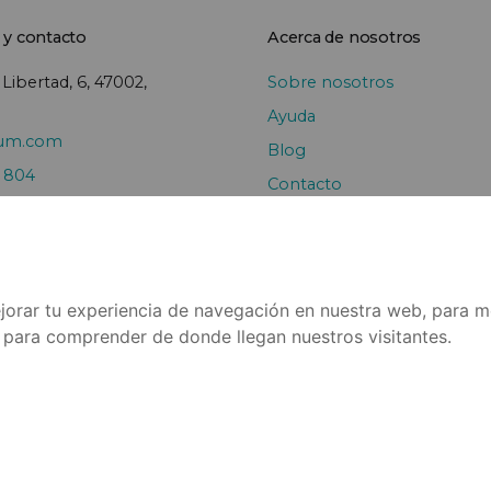
 y contacto
Acerca de nosotros
 Libertad, 6, 47002,
Sobre nosotros
Ayuda
sum.com
Blog
0 804
Contacto
jorar tu experiencia de navegación en nuestra web, para m
y para comprender de donde llegan nuestros visitantes.