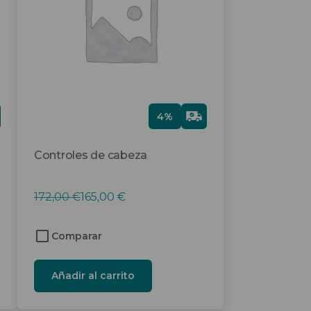
Gra
4%
tis
Controles de cabeza
El
El
172,00
€
165,00
€
precio
precio
original
actual
Comparar
era:
es:
172,00 €.
165,00 €.
Añadir al carrito