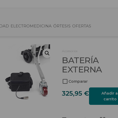
IDAD
ELECTROMEDICINA
ÓRTESIS
OFERTAS
Accesorios
BATERÍA
EXTERNA
Comparar
Batería
325,95
€
Añadir a
externa
carrito
cantidad