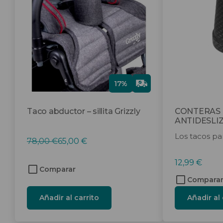
Gra
17%
tis
Taco abductor – sillita Grizzly
CONTERAS
ANTIDESLI
Los tacos para
El
El
78,00
€
65,00
€
precio
precio
12,99
€
original
actual
Comparar
era:
es:
Compara
78,00 €.
65,00 €.
Añadir al carrito
Añadir al 