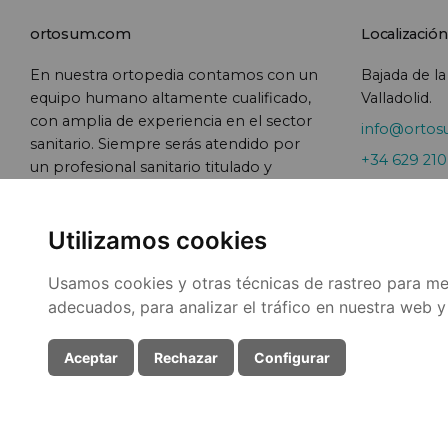
ortosum.com
Localización
En nuestra ortopedia contamos con un
Bajada de la
equipo humano altamente cualificado,
Valladolid.
con amplia de experiencia en el sector
info@orto
sanitario. Siempre serás atendido por
+34 629 21
un profesional sanitario titulado y
especializado en ortopedia.
Utilizamos cookies
Usamos cookies y otras técnicas de rastreo para me
© 2026
adecuados, para analizar el tráfico en nuestra web 
Aceptar
Rechazar
Configurar