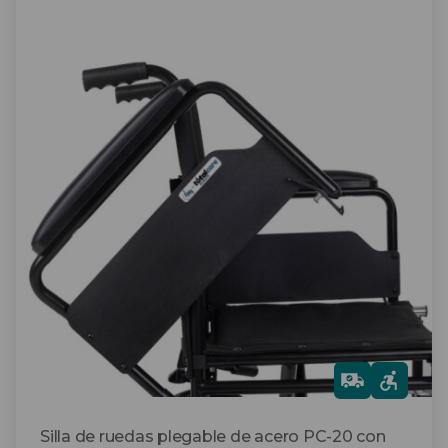
Este
producto
tiene
múltiples
variantes.
Las
opciones
se
pueden
elegir
en
la
página
de
producto
Gra
tis
Silla de ruedas plegable de acero PC-20 con