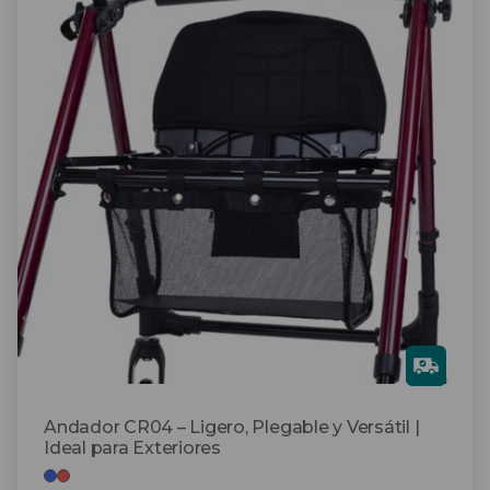
tiene
múltiples
variantes.
Las
opciones
se
pueden
elegir
en
la
página
de
producto
Gra
tis
Andador CR04 – Ligero, Plegable y Versátil |
Ideal para Exteriores