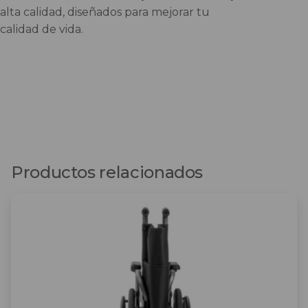
alta calidad, diseñados para mejorar tu
calidad de vida.
Productos relacionados
Este
producto
tiene
múltiples
variantes.
Las