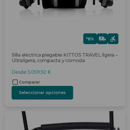
en
la
página
de
producto
Gra
*8%
tis
Silla eléctrica plegable KITTOS TRAVEL ligera –
Ultraligera, compacta y cómoda
Desde:
3.059,92
€
Comparar
Seleccionar opciones
Este
producto