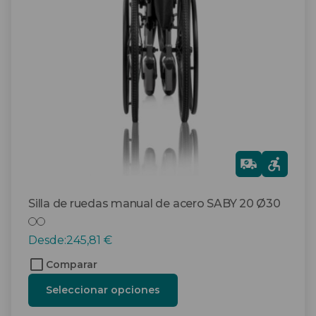
opciones
se
pueden
elegir
en
la
página
de
producto
Gra
tis
Silla de ruedas manual de acero SABY 20 Ø30
Desde:
245,81
€
Comparar
Seleccionar opciones