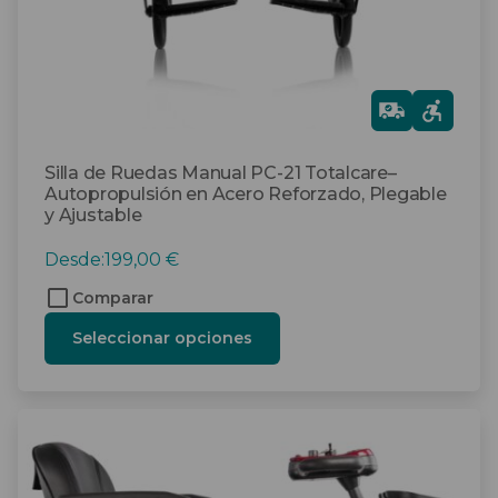
la
página
de
producto
Gra
tis
Silla de Ruedas Manual PC-21 Totalcare–
Autopropulsión en Acero Reforzado, Plegable
y Ajustable
Desde:
199,00
€
Comparar
Seleccionar opciones
Este
producto