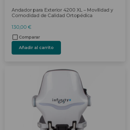
Andador para Exterior 4200 XL – Movilidad y
Comodidad de Calidad Ortopédica
130,00
€
Comparar
Añadir al carrito
Este
producto
tiene
múltiples
variantes.
Las
opciones
se