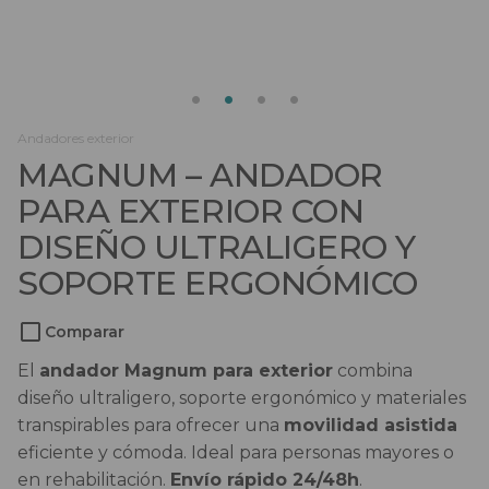
Salvaescaleras
Scooters
Sillas de ruedas
Andadores exterior
MAGNUM – ANDADOR
Sillas de ruedas eléctricas
PARA EXTERIOR CON
Sistemas de sujeción
DISEÑO ULTRALIGERO Y
SOPORTE ERGONÓMICO
Comparar
El
andador Magnum para exterior
combina
diseño ultraligero, soporte ergonómico y materiales
transpirables para ofrecer una
movilidad asistida
eficiente y cómoda. Ideal para personas mayores o
en rehabilitación.
Envío rápido 24/48h
.