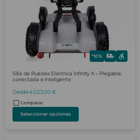
pueden
elegir
en
la
página
de
producto
Gra
*10%
tis
Silla de Ruedas Eléctrica Infinity X – Plegable,
conectada e inteligente
Desde:
4.023,00
€
Comparar
Seleccionar opciones