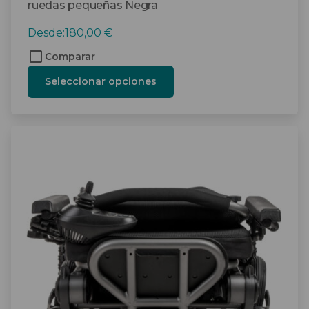
ruedas pequeñas Negra
Desde:
180,00
€
Comparar
Seleccionar opciones
Este
producto
tiene
múltiples
variantes.
Las
opciones
se
pueden
elegir