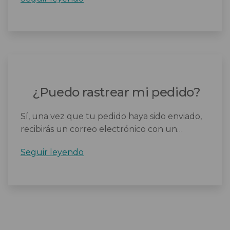
sucede
si
mi
pedido
no
llega
dentro
¿Puedo rastrear mi pedido?
del
tiempo
Sí, una vez que tu pedido haya sido enviado,
estimado?
recibirás un correo electrónico con un…
¿Puedo
Seguir leyendo
rastrear
mi
pedido?