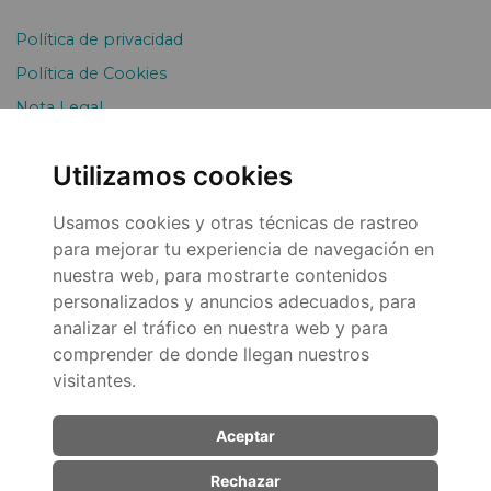
Política de privacidad
Política de Cookies
Nota Legal
Envíos y devoluciones
Utilizamos cookies
Pago Fraccionado
Usamos cookies y otras técnicas de rastreo
para mejorar tu experiencia de navegación en
nuestra web, para mostrarte contenidos
personalizados y anuncios adecuados, para
analizar el tráfico en nuestra web y para
comprender de donde llegan nuestros
visitantes.
© 2026
Aceptar
Rechazar