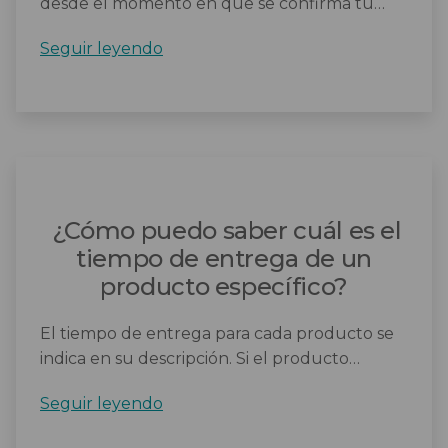
desde el momento en que se confirma tu…
¿Cuándo
Seguir leyendo
comienza
a
contar
el
tiempo
de
entrega?
¿Cómo puedo saber cuál es el
tiempo de entrega de un
producto específico?
El tiempo de entrega para cada producto se
indica en su descripción. Si el producto…
¿Cómo
Seguir leyendo
puedo