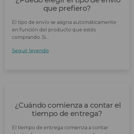
Salvaescaleras
que prefiero?
Scooters
El tipo de envío se asigna automáticamente
en función del producto que estés
Sillas de ruedas
comprando. Si…
Sillas de ruedas eléctricas
¿Puedo
Seguir leyendo
elegir
Sistemas de sujeción
el
tipo
de
envío
que
prefiero?
¿Cuándo comienza a contar el
tiempo de entrega?
El tiempo de entrega comienza a contar