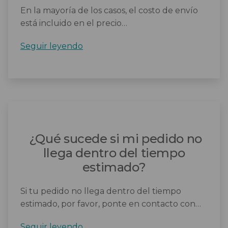
En la mayoría de los casos, el costo de envío
está incluido en el precio…
¿Hay
Seguir leyendo
algún
costo
adicional
por
el
envío
rápido?
¿Qué sucede si mi pedido no
llega dentro del tiempo
estimado?
Si tu pedido no llega dentro del tiempo
estimado, por favor, ponte en contacto con…
¿Qué
Seguir leyendo