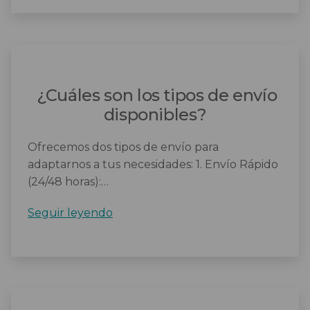
saber
cuál
es
el
tiempo
de
¿Cuáles son los tipos de envío
entrega
disponibles?
de
un
Ofrecemos dos tipos de envío para
producto
adaptarnos a tus necesidades: 1. Envío Rápido
específico?
(24/48 horas):…
¿Cuáles
Seguir leyendo
son
los
tipos
de
envío