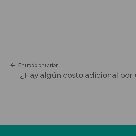
Scooters
Sillas de ruedas
Sillas de ruedas eléctricas
Sistemas de sujeción
Navegación
Entrada anterior
¿Hay algún costo adicional por 
de
entradas