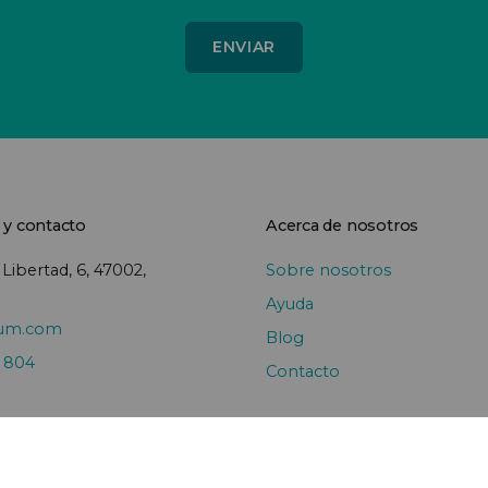
 y contacto
Acerca de nosotros
 Libertad, 6, 47002,
Sobre nosotros
Ayuda
sum.com
Blog
0 804
Contacto