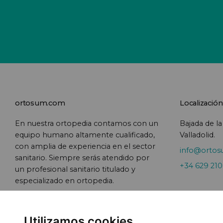
ortosum.com
Localización
En nuestra ortopedia contamos con un
Bajada de la
equipo humano altamente cualificado,
Valladolid.
con amplia de experiencia en el sector
info@orto
sanitario. Siempre serás atendido por
+34 629 21
un profesional sanitario titulado y
especializado en ortopedia.
Utilizamos cookies