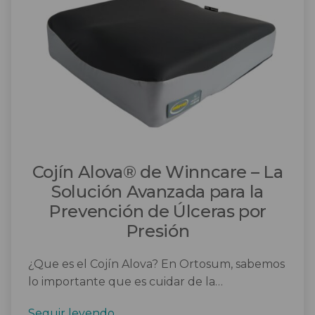
Salvaescaleras
Scooters
Sillas de ruedas
Sillas de ruedas eléctricas
Sistemas de sujeción
Cojín Alova® de Winncare – La
Solución Avanzada para la
Prevención de Úlceras por
Presión
¿Que es el Cojín Alova? En Ortosum, sabemos
lo importante que es cuidar de la…
Cojín
Seguir leyendo