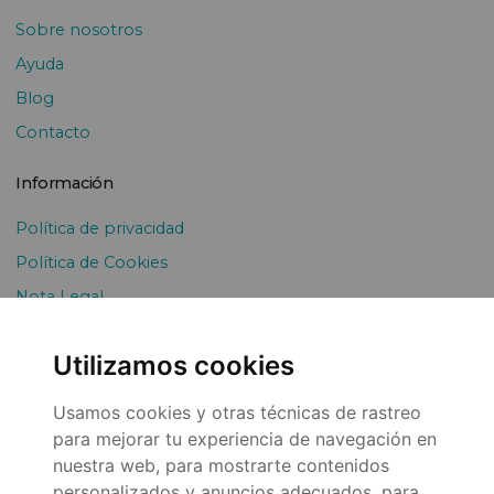
Sobre nosotros
Ayuda
Blog
Contacto
Información
Política de privacidad
Política de Cookies
Nota Legal
Envíos y devoluciones
Utilizamos cookies
Pago Fraccionado
Usamos cookies y otras técnicas de rastreo
para mejorar tu experiencia de navegación en
nuestra web, para mostrarte contenidos
personalizados y anuncios adecuados, para