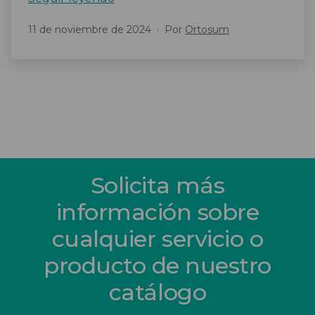
Alova®
Publicada
11 de noviembre de 2024
Por
Ortosum
de
el
Winncare
–
La
Solución
Avanzada
para
la
Prevención
Solicita más
de
información sobre
Úlceras
por
cualquier servicio o
Presión
producto de nuestro
catálogo