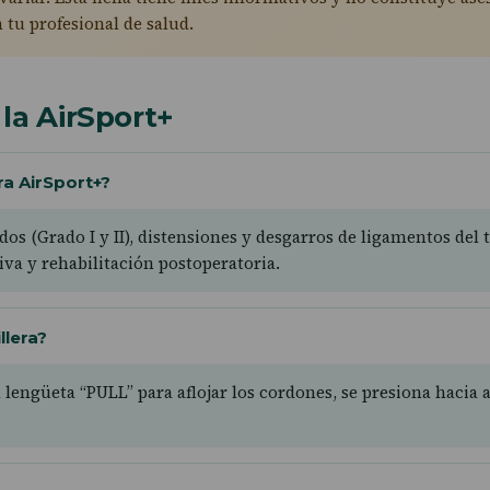
 tu profesional de salud.
la AirSport+
era AirSport+?
s (Grado I y II), distensiones y desgarros de ligamentos del to
iva y rehabilitación postoperatoria.
llera?
lengüeta “PULL” para aflojar los cordones, se presiona hacia a