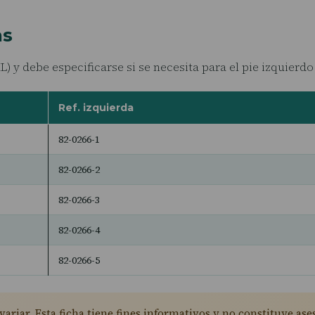
as
XL) y debe especificarse si se necesita para el pie izquierd
Ref. izquierda
82-0266-1
82-0266-2
82-0266-3
82-0266-4
82-0266-5
ariar. Esta ficha tiene fines informativos y no constituye ase