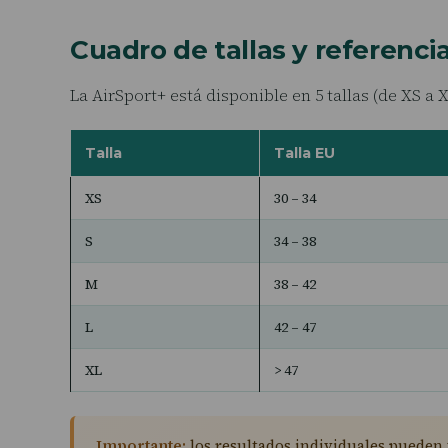
Cuadro de tallas y referenci
La AirSport+ está disponible en 5 tallas (de XS a 
Talla
Talla EU
XS
30 – 34
S
34 – 38
M
38 – 42
L
42 – 47
XL
> 47
Importante:
los resultados individuales pueden v