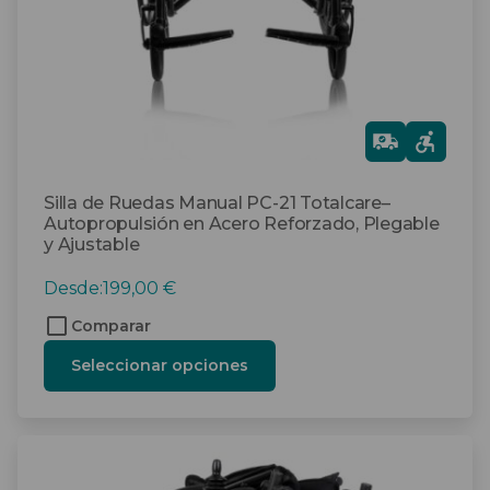
en
la
página
de
producto
Gra
tis
Silla de Ruedas Manual PC-21 Totalcare–
Autopropulsión en Acero Reforzado, Plegable
y Ajustable
Desde:
199,00
€
Comparar
Seleccionar opciones
Este