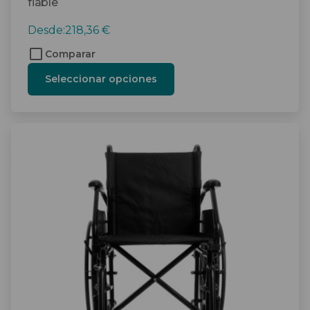
fiable
Desde:
218,36
€
Comparar
Seleccionar opciones
Este
producto
tiene
múltiples
variantes.
Las
opciones
se
pueden
elegir