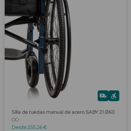
tiene
múltiples
variantes.
Las
opciones
se
pueden
elegir
en
la
página
de
producto
Gra
tis
Silla de ruedas manual de acero SABY 21 Ø60
Desde:
255,26
€