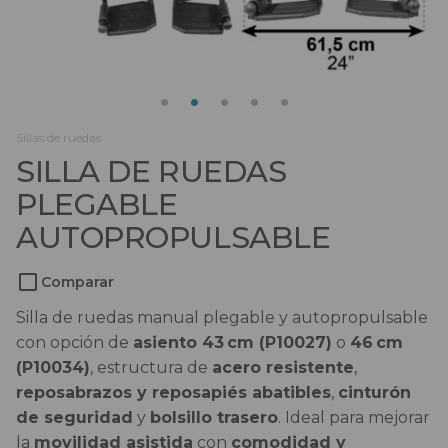
Salvaescaleras
Scooters
Sillas de ruedas
Sillas de ruedas
Sillas de ruedas eléctricas
SILLA DE RUEDAS
PLEGABLE
Sistemas de sujeción
AUTOPROPULSABLE
Comparar
Silla de ruedas manual plegable y autopropulsable
con opción de
asiento 43 cm (P10027)
o
46 cm
(P10034)
, estructura de
acero resistente
,
reposabrazos y reposapiés abatibles
,
cinturón
de seguridad
y
bolsillo trasero
. Ideal para mejorar
la
movilidad asistida
con
comodidad y