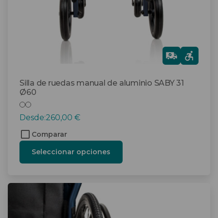
en
la
página
de
producto
Gra
tis
Silla de ruedas manual de aluminio SABY 31
Ø60
Desde:
260,00
€
Comparar
Seleccionar opciones
Este
producto