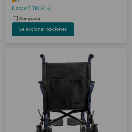
Desde:
3.318,54
€
Comparar
Seleccionar opciones
Este
producto
tiene
múltiples
variantes.
Las
opciones
se
pueden
elegir