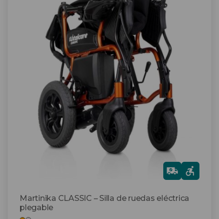
producto
tiene
múltiples
variantes.
Las
opciones
se
pueden
elegir
en
la
página
de
producto
Gra
tis
Martinika CLASSIC – Silla de ruedas eléctrica
plegable