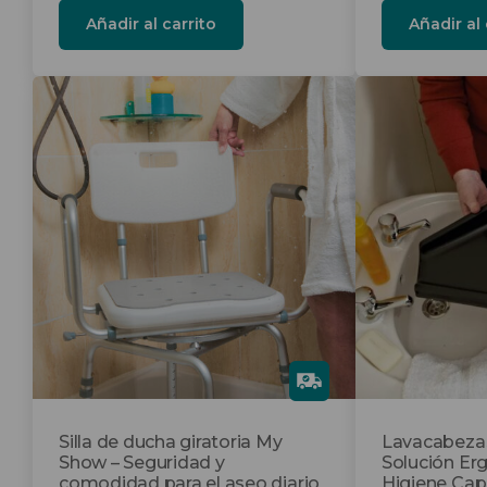
Añadir al carrito
Añadir al 
Gra
tis
Silla de ducha giratoria My
Lavacabezas 
Show – Seguridad y
Solución Er
comodidad para el aseo diario
Higiene Capi