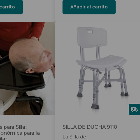
carrito
Añadir al carrito
Este
producto
tiene
múltiples
variantes.
Las
opciones
se
pueden
elegir
Gra
en
tis
la
página
para Silla :
SILLA DE DUCHA 9110
gonómica para la
de
La Silla de ...
lar