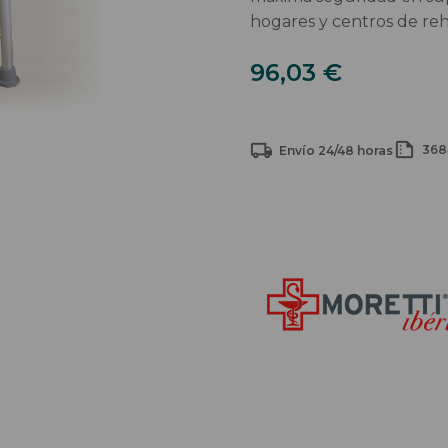
hogares y centros de reha
Silla
96,03
€
de
Ducha
con
368
Envío 24/48 horas
Respaldo
y
Brazos
MORETTI
cantidad