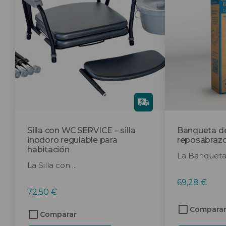
Gra
tis
Silla con WC SERVICE – silla
Banqueta d
inodoro regulable para
reposabrazo
habitación
La Banqueta 
La Silla con ...
69,28
€
72,50
€
Compara
Comparar