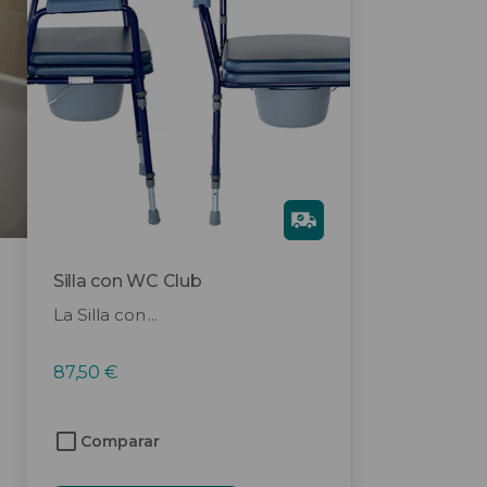
Gra
tis
Silla con WC Club
La Silla con ...
87,50
€
Comparar