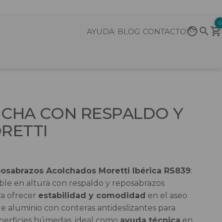
0
AYUDA
BLOG
CONTACTO
UCHA CON RESPALDO Y
RETTI
posabrazos Acolchados Moretti Ibérica RS839
:
ble en altura con respaldo y reposabrazos
ra ofrecer
estabilidad y comodidad
en el aseo
 de aluminio con conteras antideslizantes para
perficies húmedas, ideal como
ayuda técnica
en