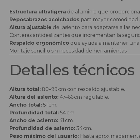
Estructura ultraligera
de aluminio que proporciona r
Reposabrazos acolchados
para mayor comodidad al 
Altura ajustable
del asiento para adaptarse a las nec
Conteras antideslizantes que incrementan la segurid
Respaldo ergonómico
que ayuda a mantener una p
Montaje sencillo sin necesidad de herramientas.
Detalles técnicos
Altura total:
80–99 cm con respaldo ajustable.
Altura del asiento:
47–66 cm regulable.
Ancho total:
51 cm.
Profundidad total:
54 cm.
Ancho de asiento:
41 cm.
Profundidad de asiento:
34 cm.
Peso máximo del usuario:
Hasta aproximadamente 1