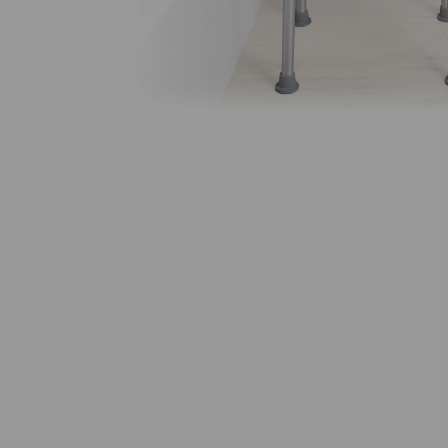
Scooters
Sillas de ruedas
Sillas de ruedas eléctricas
Sistemas de sujeción