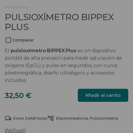
Salvaescaleras
Pulsioximetría
PULSIOXÍMETRO BIPPEX
Scooters
PLUS
Sillas de ruedas
Comparar
Sillas de ruedas eléctricas
El
pulsioxímetro BiPPEX Plus
es un dispositivo
portátil de alta precisión para medir saturación de
Sistemas de sujeción
oxígeno (SpO₂) y pulso en segundos, con curva
plestimográfica, diseño ultraligero y accesorios
incluidos.
PULSIOXÍMETRO
32,50
€
Añadir al carrito
BIPPEX
PLUS
cantidad
Envío 24/48 horas
Electromedicina
Pulsioximetría
Wellwell