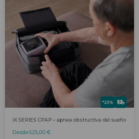
tiene
múltiples
variantes.
Las
opciones
se
pueden
elegir
en
la
página
de
producto
Gra
*23%
tis
IX SERIES CPAP – apnea obstructiva del sueño
Desde:
525,00
€