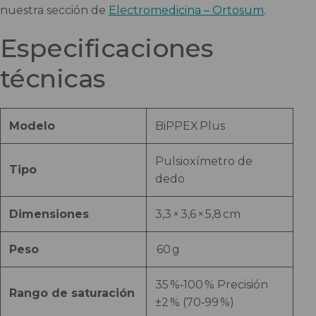
nuestra sección de
Electromedicina – Ortosum
.
Especificaciones
técnicas
Modelo
BiPPEX Plus
Pulsioxímetro de
Tipo
dedo
Dimensiones
3,3 × 3,6 × 5,8 cm
Peso
60 g
35 %‑100 % Precisión
Rango de saturación
±2 % (70‑99 %)