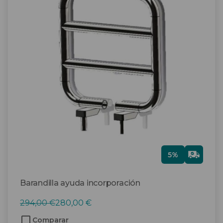
Gra
5%
tis
Barandilla ayuda incorporación
El
El
294,00
€
280,00
€
precio
precio
Comparar