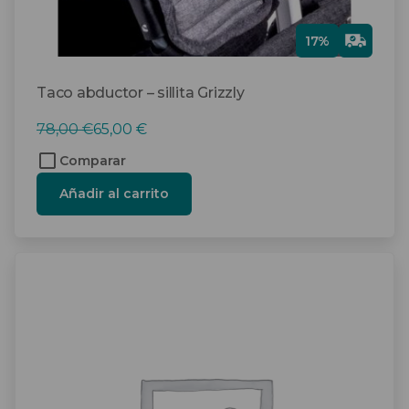
Gra
17%
tis
Taco abductor – sillita Grizzly
El
El
78,00
€
65,00
€
precio
precio
Comparar
original
actual
Añadir al carrito
era:
es:
78,00 €.
65,00 €.