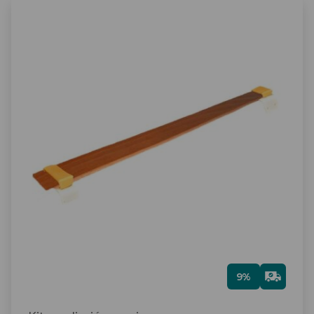
Gra
9%
tis