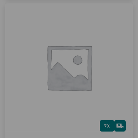
Gra
7%
tis