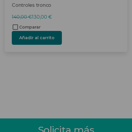
Controles tronco
El
El
140,00
€
130,00
€
precio
precio
Comparar
original
actual
Añadir al carrito
era:
es:
140,00 €.
130,00 €.
Solicita más