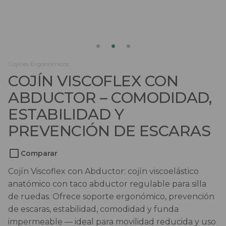
Salvaescaleras
Scooters
Sillas de ruedas
Cojines Ergonómicos
COJÍN VISCOFLEX CON
Sillas de ruedas eléctricas
ABDUCTOR – COMODIDAD,
Sistemas de sujeción
ESTABILIDAD Y
PREVENCIÓN DE ESCARAS
Comparar
Cojín Viscoflex con Abductor: cojín viscoelástico
anatómico con taco abductor regulable para silla
de ruedas. Ofrece soporte ergonómico, prevención
de escaras, estabilidad, comodidad y funda
impermeable — ideal para movilidad reducida y uso