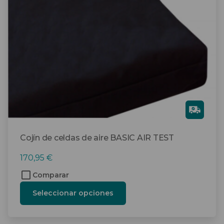
opciones
se
pueden
elegir
en
la
página
de
producto
Gra
tis
Cojín de celdas de aire BASIC AIR TEST
170,95
€
Comparar
Seleccionar opciones