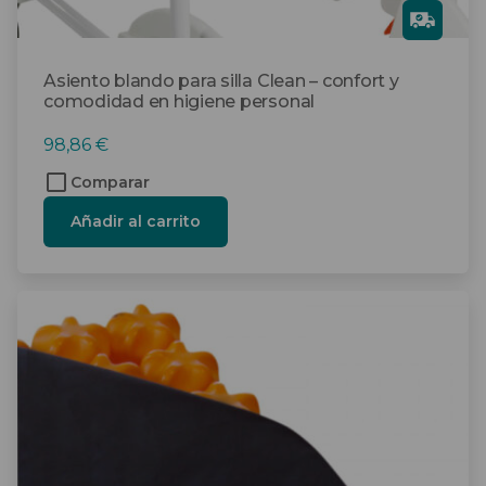
Gra
tis
Asiento blando para silla Clean – confort y
comodidad en higiene personal
98,86
€
Comparar
Añadir al carrito
Este
producto
tiene
múltiples
variantes.
Las