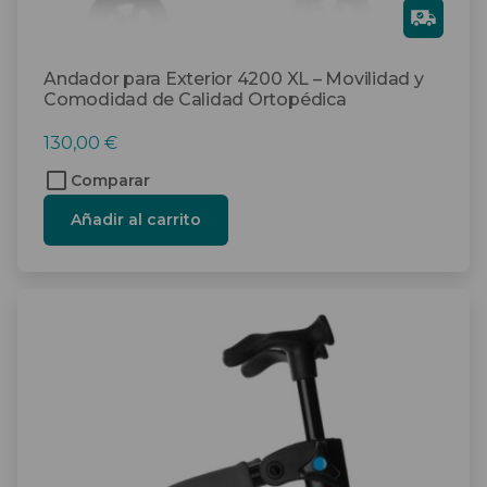
Gra
tis
Andador para Exterior 4200 XL – Movilidad y
Comodidad de Calidad Ortopédica
130,00
€
Comparar
Añadir al carrito
Este
producto
tiene
múltiples
variantes.
Las