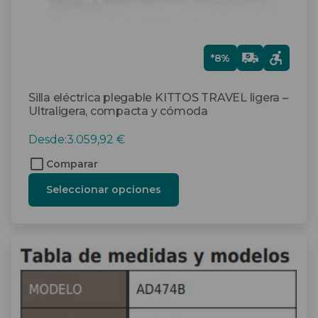
página
de
producto
Gra
*8%
tis
Silla eléctrica plegable KITTOS TRAVEL ligera –
Ultraligera, compacta y cómoda
Desde:
3.059,92
€
Comparar
Seleccionar opciones