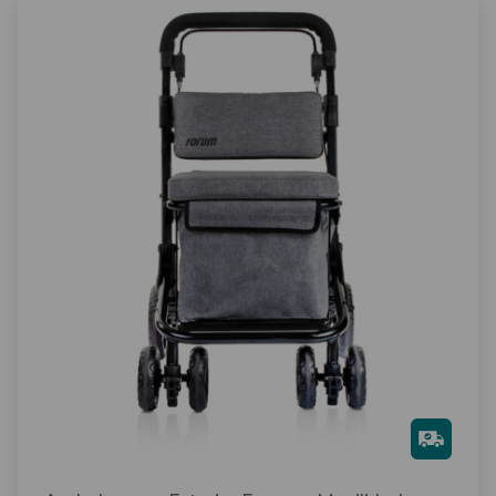
Gra
tis