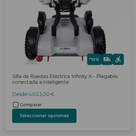
se
pueden
elegir
en
la
página
de
producto
Gra
*10%
tis
Silla de Ruedas Eléctrica Infinity X – Plegable,
conectada e inteligente
Desde:
4.023,00
€
Comparar
Seleccionar opciones