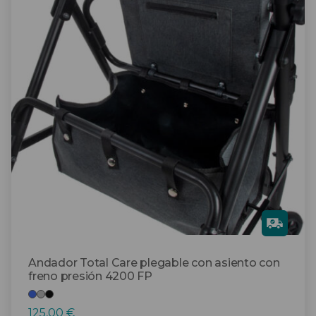
tiene
múltiples
variantes.
Las
opciones
se
pueden
elegir
en
la
página
de
producto
Gra
tis
Andador Total Care plegable con asiento con
freno presión 4200 FP
125,00
€