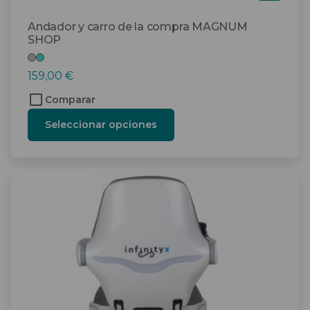
tis
Andador y carro de la compra MAGNUM
SHOP
159,00
€
Comparar
Seleccionar opciones
Este
producto
tiene
múltiples
variantes.
Las
opciones