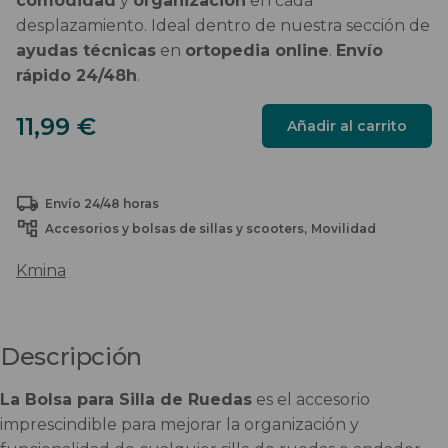
comodidad
y
organización
en cada
desplazamiento. Ideal dentro de nuestra sección de
ayudas técnicas
en
ortopedia online
.
Envío
rápido 24/48h
.
BOLSA
11,99
€
Añadir al carrito
PARA
SILLA
DE
Envío 24/48 horas
RUEDAS
cantidad
Accesorios y bolsas de sillas y scooters
Movilidad
Kmina
Descripción
La Bolsa para Silla de Ruedas
es el accesorio
imprescindible para mejorar la organización y