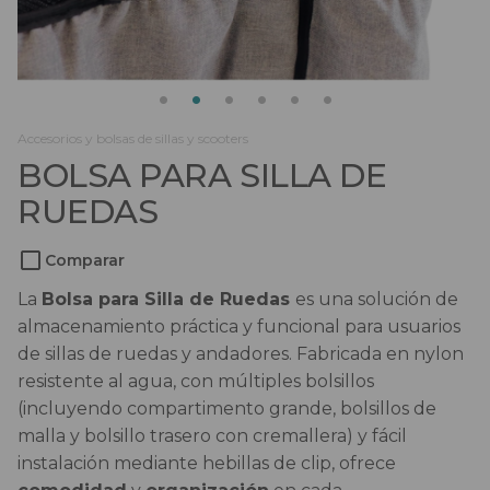
Salvaescaleras
Scooters
Sillas de ruedas
Accesorios y bolsas de sillas y scooters
BOLSA PARA SILLA DE
Sillas de ruedas eléctricas
RUEDAS
Sistemas de sujeción
Comparar
La
Bolsa para Silla de Ruedas
es una solución de
almacenamiento práctica y funcional para usuarios
de sillas de ruedas y andadores. Fabricada en nylon
resistente al agua, con múltiples bolsillos
(incluyendo compartimento grande, bolsillos de
malla y bolsillo trasero con cremallera) y fácil
instalación mediante hebillas de clip, ofrece