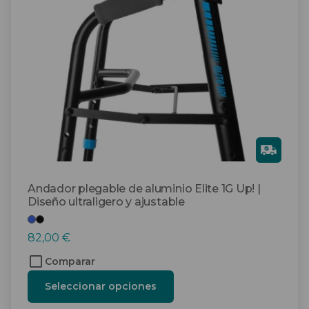
opciones
se
pueden
elegir
en
la
página
de
producto
Gra
tis
Andador plegable de aluminio Elite 1G Up! |
Diseño ultraligero y ajustable
82,00
€
Comparar
Seleccionar opciones