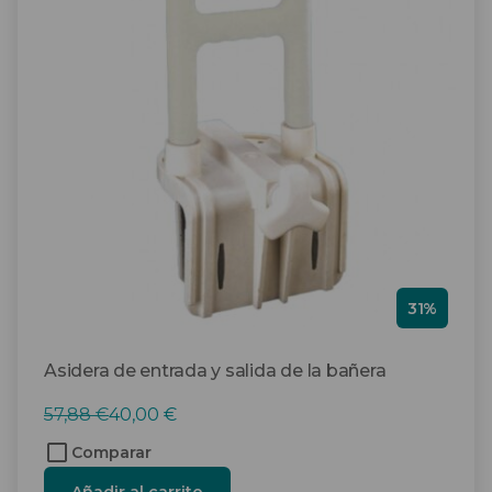
31%
Asidera de entrada y salida de la bañera
El
El
57,88
€
40,00
€
precio
precio
Comparar
original
actual
Añadir al carrito