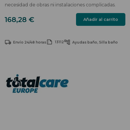
necesidad de obras ni instalaciones complicadas.
Asiento
168,28
€
Añadir al carrito
para
la
bañera
13112
Envío 24/48 horas
Ayudas baño
Silla baño
giratorio
My
Bath
–
Seguridad
y
confort
en
el
aseo
diario
cantidad