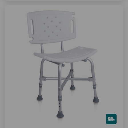
Gra
tis