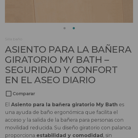
Salvaescaleras
Scooters
Sillas de ruedas
Silla baño
ASIENTO PARA LA BAÑERA
Sillas de ruedas eléctricas
GIRATORIO MY BATH –
Sistemas de sujeción
SEGURIDAD Y CONFORT
EN EL ASEO DIARIO
Comparar
El
Asiento para la bañera giratorio My Bath
es
una ayuda de baño ergonómica que facilita el
acceso y la salida de la bañera para personas con
movilidad reducida. Su diseño giratorio con palanca
proporciona
estabilidad y comodidad
, sin