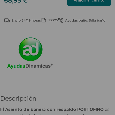
68,95
€
Añadir al carrito
bañera
con
respaldo
13375
Envío 24/48 horas
Ayudas baño
Silla baño
PORTOFINO
cantidad
Descripción
El
Asiento de bañera con respaldo PORTOFINO
es