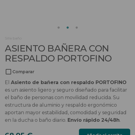
Salvaescaleras
Scooters
Sillas de ruedas
Silla baño
ASIENTO BAÑERA CON
Sillas de ruedas eléctricas
RESPALDO PORTOFINO
Sistemas de sujeción
Comparar
El
Asiento de bañera con respaldo PORTOFINO
es un asiento ligero y seguro diseñado para facilitar
el baño de personas con movilidad reducida. Su
estructura de aluminio y respaldo ergonómico
aportan mayor estabilidad, comodidad y seguridad
en la ducha o baño diario.
Envío rápido 24/48h
.
Asiento