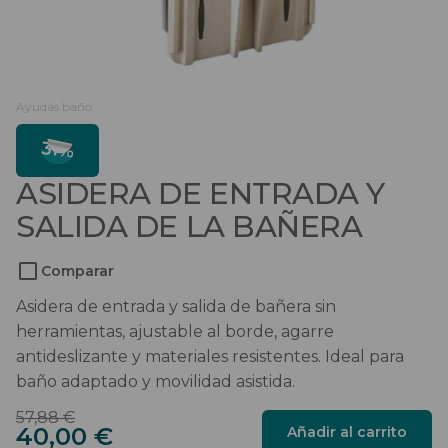
Salvaescaleras
Scooters
Ayudas baño
Sillas de ruedas
31%
Sillas de ruedas eléctricas
ASIDERA DE ENTRADA Y
Sistemas de sujeción
SALIDA DE LA BAÑERA
Comparar
Asidera de entrada y salida de bañera sin
herramientas, ajustable al borde, agarre
antideslizante y materiales resistentes. Ideal para
baño adaptado y movilidad asistida.
El
El
57,88
€
Asidera
40,00
€
Añadir al carrito
precio
precio
de