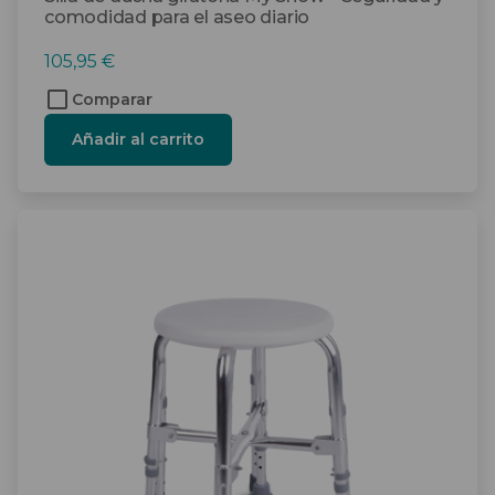
comodidad para el aseo diario
105,95
€
Comparar
Añadir al carrito
Este
producto
tiene
múltiples
variantes.
Las
opciones
se
pueden