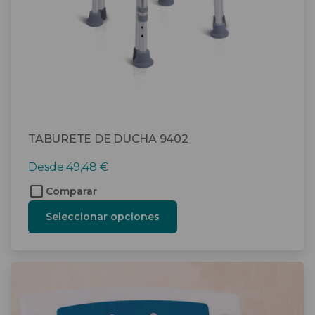
elegir
en
la
página
de
producto
TABURETE DE DUCHA 9402
Desde:
49,48
€
Comparar
Seleccionar opciones