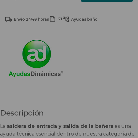
original
actual
entrada
era:
es:
y
57,88 €.
40,00 €.
71
Envío 24/48 horas
Ayudas baño
salida
de
la
bañera
cantidad
Descripción
La
asidera de entrada y salida de la bañera
es una
ayuda técnica esencial dentro de nuestra categoría de