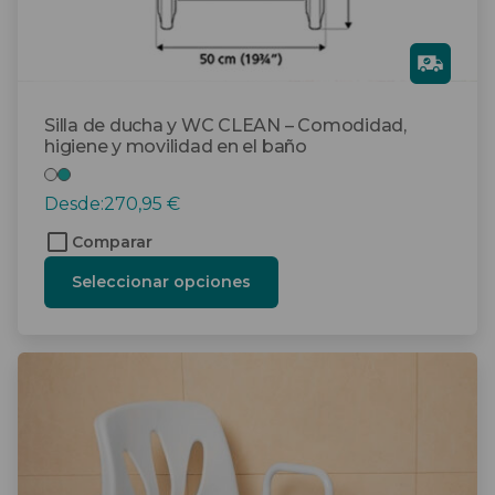
de
producto
Gra
tis
Silla de ducha y WC CLEAN – Comodidad,
higiene y movilidad en el baño
Desde:
270,95
€
Comparar
Seleccionar opciones