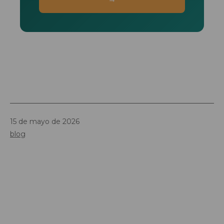
Publicada
15 de mayo de 2026
el
Categorizado
blog
como